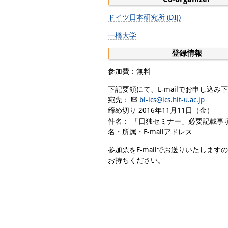
ドイツ日本研究所 (DIJ)
一橋大学
登録情報
参加費：無料
下記要領にて、E-mailでお申し込み
宛先：
bl-ics@ics.hit-u.ac.jp
締め切り 2016年11月11日（金）
件名： 「日独セミナー」必要記載事
名・所属・E-mailアドレス
参加票をE-mailでお送りいたします
お持ちください。