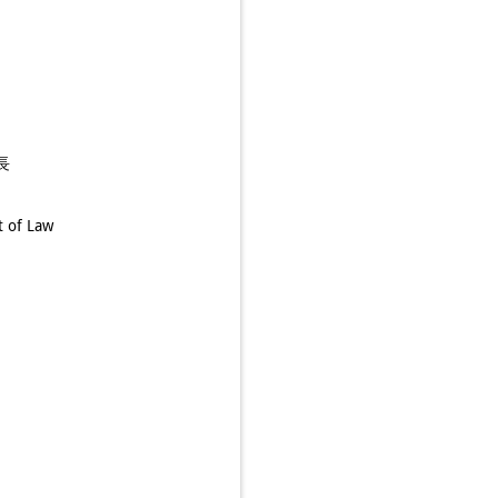
長
t of Law