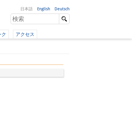
日本語
English
Deutsch
ンク
アクセス
イツ語）
（英語）
）