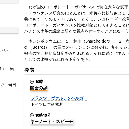
Email
わが国のコーポレート・ガバナンスは現在大きな変革
ト・ガバナンス研究のほとんどは、米英を比較対象とし
義のもう一つのモデルであり、とくに、シュレーダー改
コーポレート・ガバナンスを比較対象として加えること
バナンス改革の議論に新たな視点を付与することになろう
本シンポジウムは、１．株主（Shareholders）、２．従
会（Boards）、の三つのセッションに分かれ、各セッ
下さい。
報告の後、短い質疑応答が行われる。それに続くパネル
としての比較が行われる予定である。
項： 氏
発表
10時
ので、当日
開会の辞
フランツ・ヴァルデンベルガー
ドイツ日本研究所
10時10分
キーノート・スピーチ