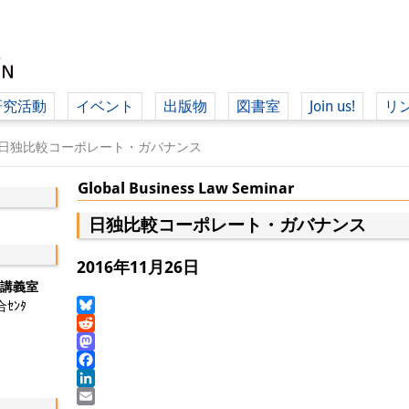
研究活動
イベント
出版物
図書室
Join us!
リ
（ド
日独比較コーポレート・ガバナンス
Global Business Law Seminar
（ドイツ語
日独比較コーポレート・ガバナンス
2016年11月26日
２講義室
ｾﾝﾀ
Bluesky
Reddit
Mastodon
Facebook
LinkedIn