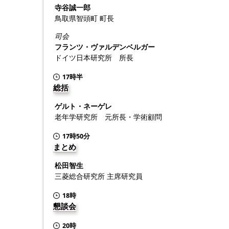
寺谷誠一郎
鳥取県智頭町 町長
司会
フランツ・ヴァルデンベルガー
ドイツ日本研究所 所長
17時半
総括
ゲルト・ネーゲレ
老年学研究所 元所長・学術顧問
17時50分
まとめ
松田智生
三菱総合研究所 主席研究員
18時
懇談会
20時