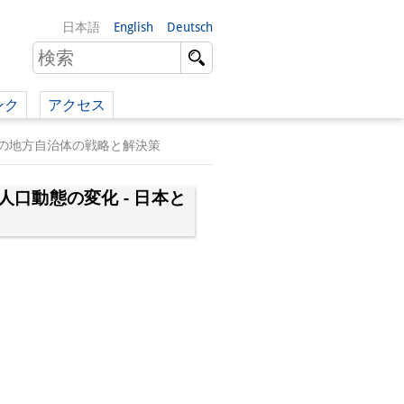
日本語
English
Deutsch
ンク
アクセス
イツ語）
ツの地方自治体の戦略と解決策
（英語）
口動態の変化 - 日本と
）