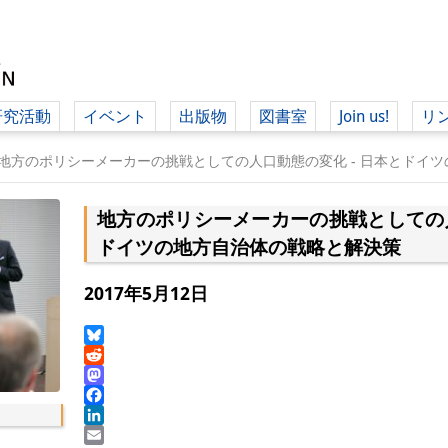
研究活動
イベント
出版物
図書室
Join us!
リ
（ド
地方のポリシーメーカーの挑戦としての人口動態の変化 - 日本とドイ
地方のポリシーメーカーの挑戦としての人
（ドイツ語
ドイツの地方自治体の戦略と解決策
2017年5月12日
Bluesky
Reddit
Mastodon
Facebook
LinkedIn