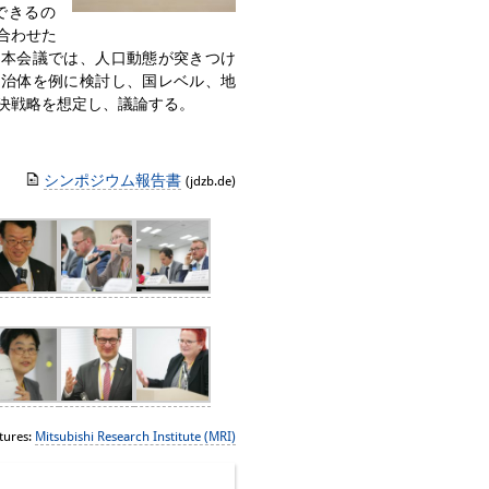
できるの
合わせた
。本会議では、人口動態が突きつけ
自治体を例に検討し、国レベル、地
決戦略を想定し、議論する。
シンポジウム報告書
(jdzb.de)
tures:
Mitsubishi Research Institute (MRI)