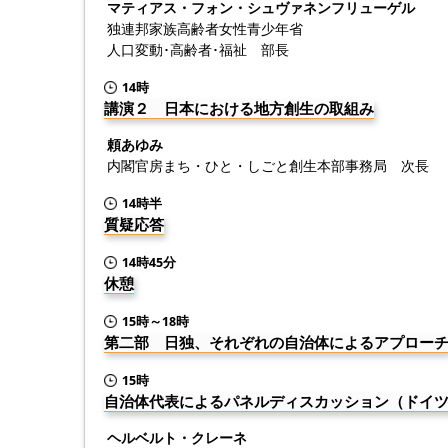
マティアス・フォン・シュヴァネンフリューゲル
独連邦家族高齢者女性青少年省
人口変動･高齢者･福祉 部長
14時
講演２ 日本における地方創生の取組み
頼あゆみ
内閣官房まち・ひと・しごと創生本部事務局 次長
14時半
質疑応答
14時45分
休憩
15時～18時
第二部 日独、それぞれの自治体によるアプロー
15時
自治体代表によるパネルディスカッション（ドイ
ヘルベルト・クレーネ