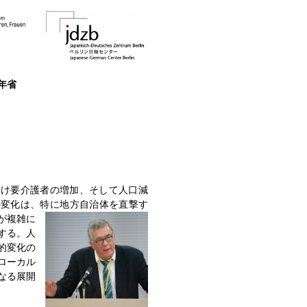
年省
わけ要介護者の増加、そして人口減
の変化は、特に地方自治体を直撃す
が複雑に
する。人
的変化の
ローカル
なる展開