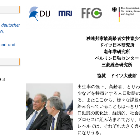
Email
 deutscher
ō.
独連邦家族高齢者女性青少
land und
ドイツ日本研究所
老年学研究所
ベルリン日独センター
三菱総合研究所
協賛 ドイツ大使館
-3
出生率の低下、高齢者、とり
少などを特徴とする人口動態
る。
またここから、様々な課題
絡み合っていることもはっきり
口動態の変化は、経済的、社会
プロセスに組み込まれており、
レベルでは、それぞれ大きく異
になりうる。