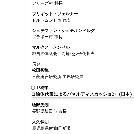
フリーズ村 村長
ブリギット・ツェルナー
ドルトムント市 代表
シュテファン・シュテルンベルグ
グラボー市 市長
マルクス・メンペル
郡自治体議会 高齢化少子化担当
司会
松田智生
三菱総合研究所 主席研究員
16時半
自治体代表によるパネルディスカッション（日本
牧野光朗
長野県飯田市 市長
大久保明
鹿児島県伊仙町 町長