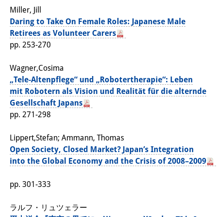
Miller, Jill
Daring to Take On Female Roles: Japanese Male
Retirees as Volunteer Carers
pp. 253-270
Wagner,Cosima
„Tele-Altenpflege“ und „Robotertherapie“: Leben
mit Robotern als Vision und Realität für die alternde
Gesellschaft Japans
pp. 271-298
Lippert,Stefan; Ammann, Thomas
Open Society, Closed Market? Japan’s Integration
into the Global Economy and the Crisis of 2008–2009
pp. 301-333
ラルフ・リュツェラー