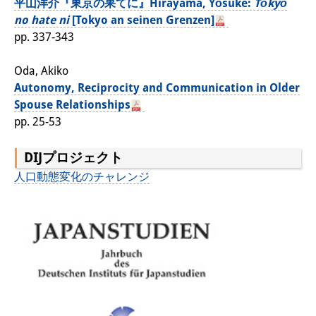
平山洋介『東京の果てに』Hirayama, Yōsuke:
Tōkyō
no hate ni
[Tokyo an seinen Grenzen]
pp. 337-343
Oda, Akiko
Autonomy, Reciprocity and Communication in Older
Spouse Relationships
pp. 25-53
DIJプロジェクト
人口動態変化のチャレンジ