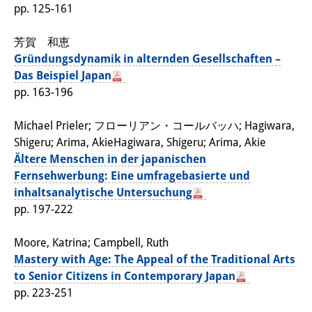
pp. 125-161
専任研究員
（ドイツ語）
芳賀 和恵
奨学金
Gründungsdynamik in alternden Gesellschaften –
Das Beispiel Japan
客員研究員プログラム
（英語）
pp. 163-196
研修生
（ドイツ語）
Michael Prieler; フローリアン・コールバッハ; Hagiwara,
リンク
Shigeru; Arima, AkieHagiwara, Shigeru; Arima, Akie
Ältere Menschen in der japanischen
アクセス
Fernsehwerbung: Eine umfragebasierte und
inhaltsanalytische Untersuchung
道案内
pp. 197-222
メディア向け連絡先
Moore, Katrina; Campbell, Ruth
Mastery with Age: The Appeal of the Traditional Arts
to Senior Citizens in Contemporary Japan
pp. 223-251