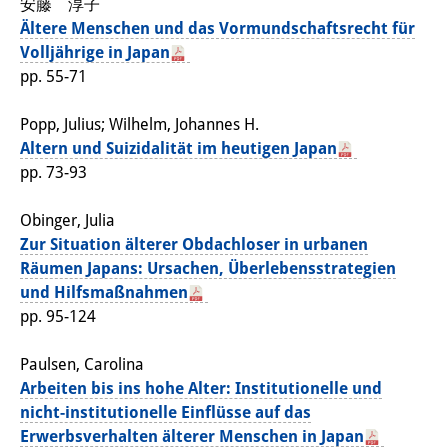
安藤 淳子
Ältere Menschen und das Vormundschaftsrecht für
図書室
Volljährige in Japan
開館時間：月曜日～金曜日 午前10
pp. 55-71
時～午後4時
Popp, Julius; Wilhelm, Johannes H.
休館日： 土曜日、日曜日、祝日、
Altern und Suizidalität im heutigen Japan
pp. 73-93
復活祭、クリスマス、年末年始
Obinger, Julia
案内
Zur Situation älterer Obdachloser in urbanen
OPAC
Räumen Japans: Ursachen, Überlebensstrategien
und Hilfsmaßnahmen
板東コレクション
pp. 95-124
三か国語対照人口学用語集
Paulsen, Carolina
Arbeiten bis ins hohe Alter: Institutionelle und
日本の大学所蔵特殊コレクション
nicht-institutionelle Einflüsse auf das
Join us!
Erwerbsverhalten älterer Menschen in Japan