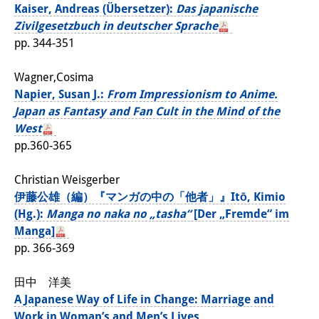
知識ラボ
Kaiser, Andreas (Übersetzer):
Das japanische
Zivilgesetzbuch in deutscher Sprache
知識生産と知識インフラ
pp. 344-351
その他のプロジェクト
Wagner,Cosima
元研究フォーカス
Napier, Susan J.:
From Impressionism to Anime.
Japan as Fantasy and Fan Cult in the Mind of the
イベント
West
pp.360-365
イベント概要
Christian Weisgerber
DIJ フォーラム
伊藤公雄（編）『マンガの中の「他者」』Itō, Kimio
DIJ 研究会
(Hg.):
Manga no naka no „tasha“
[Der „Fremde“ im
Manga]
レクチャーシリーズ
pp. 366-369
シンポジウム・会議
田中 洋美
A Japanese Way of Life in Change: Marriage and
ワークショップ
Work in Woman’s and Men’s Lives