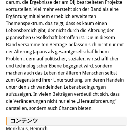
darum, die Ergebnisse der am DIJ bearbeiteten Projekte
研修生
vorzustellen. Viel mehr versteht sich der Band als eine
Ergänzung mit einem erheblich erweiterten
研究活動
Themenspektrum, das zeigt, dass es kaum einen
Lebensbereich gibt, der nicht durch die Alterung der
研究活動の概要
japanischen Gesellschaft betroffen ist. Die in diesem
Band versammelten Beiträge befassen sich nicht nur mit
研究クラスター
der Alterung Japans als gesamtgesellschaftlichem
日本におけるサステナビリティ
Problem, dem auf politischer, sozialer, wirtschaftlicher
und technologischer Ebene begegnet wird, sondern
研究クラスター
machen auch das Leben der älteren Menschen selbst
デジタル・トランスフォーメー
zum Gegenstand ihrer Untersuchung, um deren Handeln
unter den sich wandelnden Lebensbedingungen
ション
aufzuzeigen. In vielen Beiträgen verdeutlicht sich, dass
die Veränderungen nicht nur eine „Herausforderung“
研究クラスター
darstellen, sondern auch Chancen bieten.
トランスリージョナル・ジャパ
コンテンツ
ン
Menkhaus, Heinrich