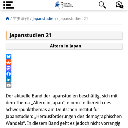
DIJ案内
日本語
English
Deutsch
/ 主要著作 /
Japanstudien
/
Japanstudien 21
研究所の概要
Japanstudien 21
チーム
Altern in Japan
執行部
Bluesky
リサーチ・チーム
Reddit
Mastodon
学術誌・サイエンスコミュニケ
Facebook
LinkedIn
ーション
Email
Der aktuelle Band der Japanstudien beschäftigt sich mit
リサーチ・サポート
dem Thema „Altern in Japan“, einem Teilbereich des
Schwerpunktthemas am Deutschen Institut für
客員研究員
Japanstudien: „Herausforderungen des demographischen
Wandels“. In diesem Band geht es jedoch nicht vorrangig
奨学生