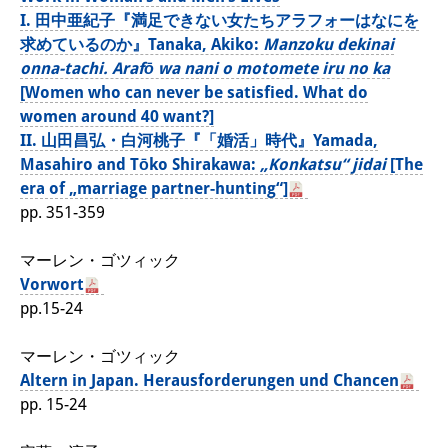
その他のイベント
I. 田中亜紀子『満足できない女たちアラフォーはなにを
求めているのか』Tanaka, Akiko:
Manzoku dekinai
出版物
onna-tachi. Arafō wa nani o motomete iru no ka
[Women who can never be satisfied. What do
出版活動の概要
women around 40 want?]
II. 山田昌弘・白河桃子『「婚活」時代』Yamada,
Contemporary Japan
Masahiro and Tōko Shirakawa:
„Konkatsu“ jidai
[The
ビデオ
era of „marriage partner-hunting“]
pp. 351-359
DIJ モノグラフシリーズ
マーレン・ゴツィック
DIJ ワーキングペーパー
Vorwort
pp.15-24
DIJ ニュースレター
ミスセラネアシリーズ
マーレン・ゴツィック
Altern in Japan. Herausforderungen und Chancen
ポッドキャスト
pp. 15-24
旧出版物シリーズ