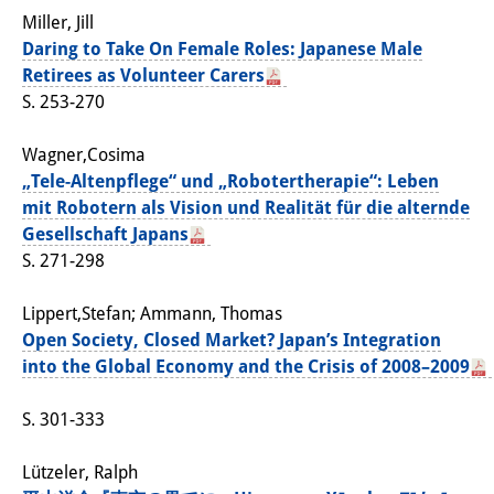
Miller, Jill
Daring to Take On Female Roles: Japanese Male
Retirees as Volunteer Carers
S. 253-270
Wagner,Cosima
„Tele-Altenpflege“ und „Robotertherapie“: Leben
mit Robotern als Vision und Realität für die alternde
Gesellschaft Japans
S. 271-298
Lippert,Stefan; Ammann, Thomas
Open Society, Closed Market? Japan’s Integration
into the Global Economy and the Crisis of 2008–2009
S. 301-333
Lützeler, Ralph