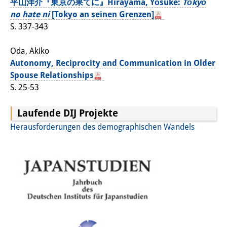
平山洋介『東京の果てに』Hirayama, Yōsuke:
Tōkyō
no hate ni
[Tokyo an seinen Grenzen]
S. 337-343
Oda, Akiko
Autonomy, Reciprocity and Communication in Older
Spouse Relationships
S. 25-53
Laufende DIJ Projekte
Herausforderungen des demographischen Wandels