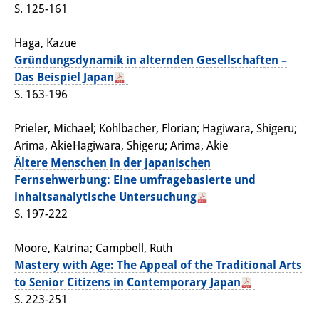
S. 125-161
Join us!
Haga, Kazue
Wissenschaftliche MitarbeiterInnen
Gründungsdynamik in alternden Gesellschaften –
Das Beispiel Japan
Stipendienprogramm für
S. 163-196
Promovierende
Prieler, Michael; Kohlbacher, Florian; Hagiwara, Shigeru;
GastwissenschaftlerInnen-
Arima, AkieHagiwara, Shigeru; Arima, Akie
Programm
Ältere Menschen in der japanischen
Fernsehwerbung: Eine umfragebasierte und
Praktikum
inhaltsanalytische Untersuchung
S. 197-222
Links
Moore, Katrina; Campbell, Ruth
Kontakt
Mastery with Age: The Appeal of the Traditional Arts
Anfahrt
to Senior Citizens in Contemporary Japan
S. 223-251
Medienkontakt