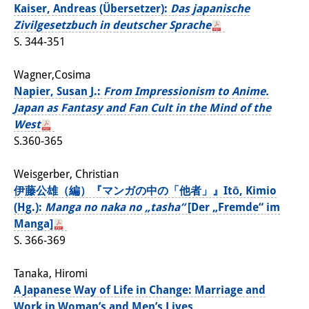
Kaiser, Andreas (Übersetzer):
Das japanische
Wissensproduktion und
Zivilgesetzbuch in deutscher Sprache
Wissensinfrastrukturen
S. 344-351
Individuelle Projekte
Wagner,Cosima
Napier, Susan J.:
From Impressionism to Anime.
Abgeschlossene Forschung
Japan as Fantasy and Fan Cult in the Mind of the
Events
West
S.360-365
Veranstaltungsübersicht
Weisgerber, Christian
DIJ Forum
伊藤公雄（編）『マンガの中の「他者」』Itō, Kimio
(Hg.):
Manga no naka no „tasha“
[Der „Fremde“ im
DIJ Study Group
Manga]
Thematische Vortragsreihen
S. 366-369
Symposien und Konferenzen
Tanaka, Hiromi
A Japanese Way of Life in Change: Marriage and
Workshops
Work in Woman’s and Men’s Lives