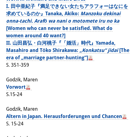
I. 田中亜紀子『満足できない女たちアラフォーはなにを
Sonstige Veranstaltungen
求めているのか』Tanaka, Akiko:
Manzoku dekinai
Publikationen
onna-tachi. Arafō wa nani o motomete iru no ka
[Women who can never be satisfied. What do
Publikationsübersicht
women around 40 want?]
II. 山田昌弘・白河桃子『「婚活」時代』Yamada,
Contemporary Japan
Masahiro and Tōko Shirakawa:
„Konkatsu“ jidai
[The
era of „marriage partner-hunting“]
DIJ Monographienreihe
S. 351-359
DIJ Working Papers
Godzik, Maren
DIJ Newsletter
Vorwort
S.15-24
DIJ Videos
Godzik, Maren
Miscellanea
Altern in Japan. Herausforderungen und Chancen
Podcasts
S. 15-24