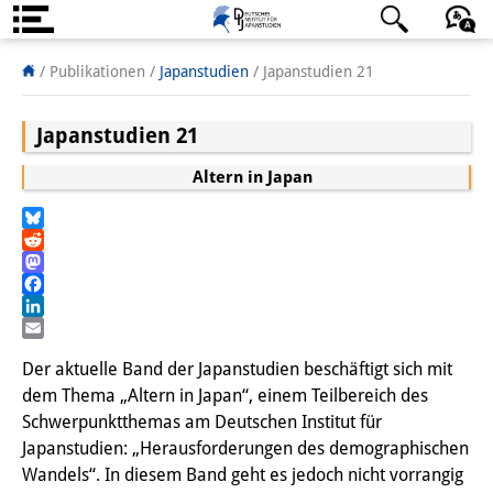
Über uns
日本語
English
Deutsch
/ Publikationen /
Japanstudien
/
Japanstudien 21
Institut
Japanstudien 21
Team
Altern in Japan
Institutsleitung
Bluesky
Forschungsteam
Reddit
Mastodon
Publikationen &
Facebook
LinkedIn
Wissenschaftskommunikation
Email
Der aktuelle Band der Japanstudien beschäftigt sich mit
Forschungsservice
dem Thema „Altern in Japan“, einem Teilbereich des
Schwerpunktthemas am Deutschen Institut für
GastwissenschaftlerInnen
Japanstudien: „Herausforderungen des demographischen
Wandels“. In diesem Band geht es jedoch nicht vorrangig
StipendiatInnen