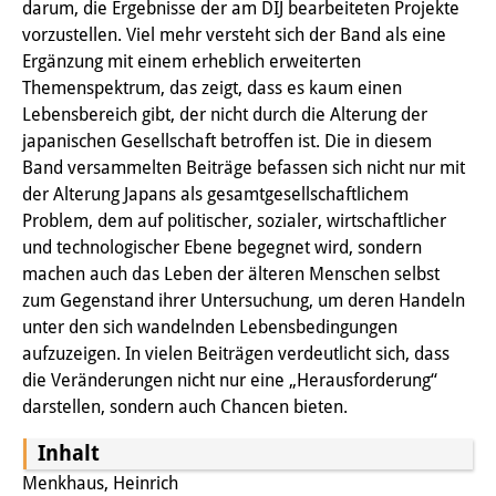
darum, die Ergebnisse der am DIJ bearbeiteten Projekte
PraktikantInnen
vorzustellen. Viel mehr versteht sich der Band als eine
Ergänzung mit einem erheblich erweiterten
DIJ Alumni
Themenspektrum, das zeigt, dass es kaum einen
Lebensbereich gibt, der nicht durch die Alterung der
Forschung
japanischen Gesellschaft betroffen ist. Die in diesem
Band versammelten Beiträge befassen sich nicht nur mit
Forschungsüberblick
der Alterung Japans als gesamtgesellschaftlichem
Forschungsfeld:
Problem, dem auf politischer, sozialer, wirtschaftlicher
und technologischer Ebene begegnet wird, sondern
Nachhaltigkeit in Japan
machen auch das Leben der älteren Menschen selbst
zum Gegenstand ihrer Untersuchung, um deren Handeln
Forschungsfeld:
unter den sich wandelnden Lebensbedingungen
Digitale Transformation
aufzuzeigen. In vielen Beiträgen verdeutlicht sich, dass
die Veränderungen nicht nur eine „Herausforderung“
Forschungsfeld:
darstellen, sondern auch Chancen bieten.
Japan transregional
Inhalt
Knowledge Lab:
Menkhaus, Heinrich