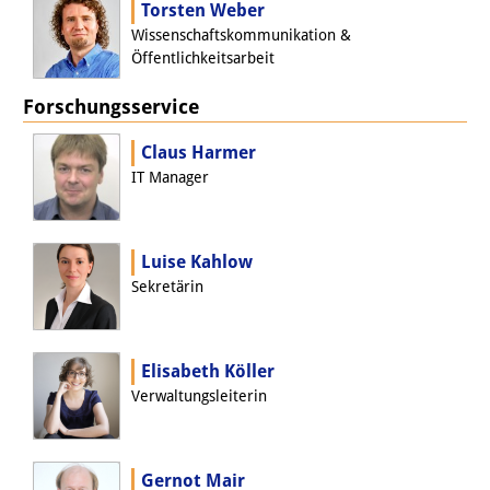
Frühere Publikationsreihen
Torsten Weber
Wissenschaftskommunikation &
Bibliothek
Öffentlichkeitsarbeit
Die Bibliothek ist für die
Forschungsservice
Öffentlichkeit zugänglich.
Claus Harmer
Bitte melden Sie sich vorher an.
IT Manager
Information
Katalog
Luise Kahlow
Sekretärin
Bandō-Sammlung
Dreisprachiges Glossar der
Elisabeth Köller
Demographie
Verwaltungsleiterin
Universitäre Sondersammlungen in
Japan
Gernot Mair