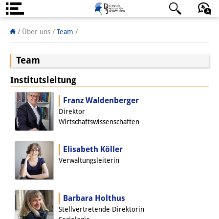
Über uns
日本語
English
Deutsch
/
Über uns /
Team
/
Institut
Team
Team
Institutsleitung
Institutsleitung
Franz Waldenberger
Forschungsteam
Direktor
Wirtschaftswissenschaften
Publikationen &
Elisabeth Köller
Wissenschaftskommunikation
Verwaltungsleiterin
Forschungsservice
GastwissenschaftlerInnen
Barbara Holthus
Stellvertretende Direktorin
StipendiatInnen