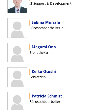
IT Support & Development
Join us!
Wissenschaftliche MitarbeiterInnen
Sabina Muriale
Stipendienprogramm für
Bürosachbearbeiterin
Promovierende
GastwissenschaftlerInnen-
Megumi Ono
Bibliothekarin
Programm
Praktikum
Keiko Otoshi
Links
Sekretärin
Kontakt
Patricia Schmitt
Anfahrt
Bürosachbearbeiterin
Medienkontakt