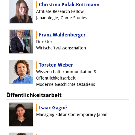
Christina Polak-Rottmann
Sonstige Veranstaltungen
Affiliate Research Fellow
Japanologie, Game Studies
Publikationen
Publikationsübersicht
Franz Waldenberger
Direktor
Contemporary Japan
Wirtschaftswissenschaften
DIJ Monographienreihe
Torsten Weber
DIJ Working Papers
Wissenschaftskommunikation &
Öffentlichkeitsarbeit
DIJ Newsletter
Moderne Geschichte Ostasiens
Öffentlichkeitsarbeit
DIJ Videos
Isaac Gagné
Miscellanea
Managing Editor Contemporary Japan
Podcasts