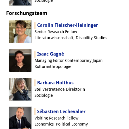
Soziologie
PraktikantInnen
Forschungsteam
DIJ Alumni
Carolin Fleischer-Heininger
Forschung
Senior Research Fellow
Literaturwissenschaft, Disability Studies
Forschungsüberblick
Isaac Gagné
Forschungsfeld:
Managing Editor Contemporary Japan
Nachhaltigkeit in Japan
Kulturanthropologie
Forschungsfeld:
Barbara Holthus
Digitale Transformation
Stellvertretende Direktorin
Soziologie
Forschungsfeld:
Japan transregional
Sébastien Lechevalier
Visiting Research Fellow
Knowledge Lab:
Economics, Political Economy