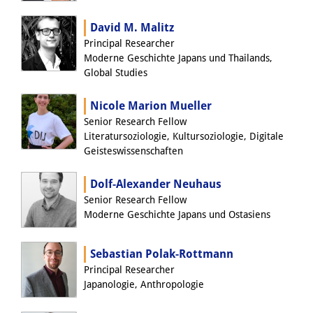
Wissensproduktion und
David M. Malitz
Wissensinfrastrukturen
Principal Researcher
Moderne Geschichte Japans und Thailands,
Individuelle Projekte
Global Studies
Abgeschlossene Forschung
Nicole Marion Mueller
Senior Research Fellow
Events
Literatursoziologie, Kultursoziologie, Digitale
Geisteswissenschaften
Veranstaltungsübersicht
DIJ Forum
Dolf-Alexander Neuhaus
Senior Research Fellow
DIJ Study Group
Moderne Geschichte Japans und Ostasiens
Thematische Vortragsreihen
Sebastian Polak-Rottmann
Principal Researcher
Symposien und Konferenzen
Japanologie, Anthropologie
Workshops