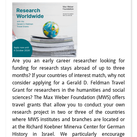
Join us!
Wissenschaftliche MitarbeiterInnen
Stipendienprogramm für
Promovierende
GastwissenschaftlerInnen-
Are you an early career researcher looking for
funding for research stays abroad of up to three
Programm
months? If your countries of interest match, why not
Praktikum
consider applying for a Gerald D. Feldman Travel
Grant for researchers in the humanities and social
Links
sciences? The Max Weber Foundation (MWS) offers
travel grants that allow you to conduct your own
Kontakt
research project in two or three of the countries
where MWS institutes and branches are located or
Anfahrt
at the Richard Koebner Minerva Center for German
Medienkontakt
History in Israel. We particularly encourage