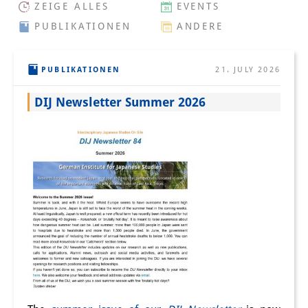
ZEIGE ALLES
EVENTS
PraktikantInnen
PUBLIKATIONEN
ANDERE
DIJ Alumni
PUBLIKATIONEN
21. JULY 2026
Forschung
DIJ Newsletter Summer 2026
Forschungsüberblick
Forschungsfeld:
Nachhaltigkeit in Japan
Forschungsfeld:
Digitale Transformation
Forschungsfeld:
Japan transregional
Knowledge Lab: