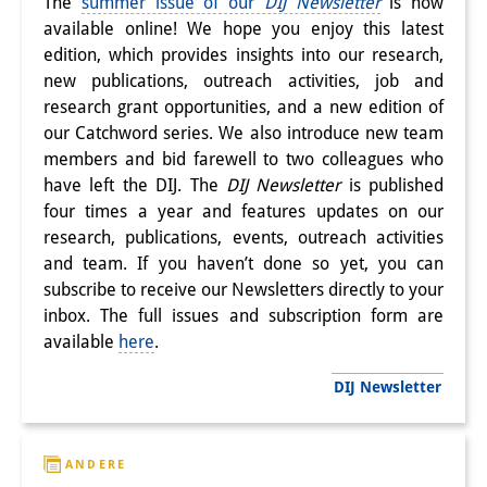
The
summer issue of our
DIJ Newsletter
is now
Wissensproduktion und
available online! We hope you enjoy this latest
edition, which provides insights into our research,
Wissensinfrastrukturen
new publications, outreach activities, job and
Individuelle Projekte
research grant opportunities, and a new edition of
our Catchword series. We also introduce new team
Abgeschlossene Forschung
members and bid farewell to two colleagues who
have left the DIJ. The
DIJ Newsletter
is published
Events
four times a year and features updates on our
research, publications, events, outreach activities
Veranstaltungsübersicht
and team. If you haven’t done so yet, you can
DIJ Forum
subscribe to receive our Newsletters directly to your
inbox. The full issues and subscription form are
DIJ Study Group
available
here
.
Thematische Vortragsreihen
DIJ Newsletter
Symposien und Konferenzen
ANDERE
Workshops