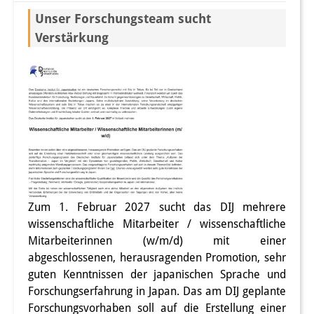
Sonstige Veranstaltungen
Unser Forschungsteam sucht
Verstärkung
Publikationen
Publikationsübersicht
Contemporary Japan
DIJ Monographienreihe
DIJ Working Papers
DIJ Newsletter
Zum 1. Februar 2027 sucht das DIJ mehrere
DIJ Videos
wissenschaftliche Mitarbeiter / wissenschaftliche
Mitarbeiterinnen (w/m/d) mit einer
Miscellanea
abgeschlossenen, herausragenden Promotion, sehr
guten Kenntnissen der japanischen Sprache und
Podcasts
Forschungserfahrung in Japan. Das am DIJ geplante
Forschungsvorhaben soll auf die Erstellung einer