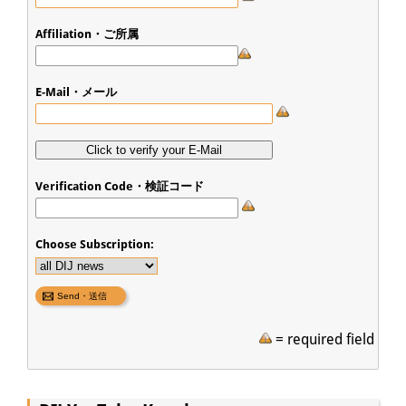
Affiliation・ご所属
E-Mail・メール
Verification Code・検証コード
Choose Subscription:
= required field