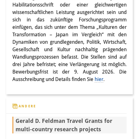
Frühere Publikationsreihen
Habilitationsschrift oder einer gleichwertigen
Bibliothek
wissenschaftlichen Leistung ausgerichtet sein und
sich in das zukünftige Forschungsprogramm
Die Bibliothek ist für die
einfügen, das sich unter dem Thema „Kulturen der
Transformation – Japan im Vergleich“ mit den
Öffentlichkeit zugänglich.
Dynamiken von grundlegenden, Politik, Wirtschaft,
Bitte melden Sie sich vorher an.
Gesellschaft und Kultur nachhaltig prägenden
Wandlungsprozessen befasst. Die Stellen sind auf
Information
drei Jahre befristet; eine Verlängerung ist möglich.
Bewerbungsfrist ist der 9. August 2026. Die
Katalog
Ausschreibung und Details finden Sie
hier
.
Bandō-Sammlung
Dreisprachiges Glossar der
ANDERE
Demographie
Gerald D. Feldman Travel Grants for
Universitäre Sondersammlungen in
multi-country research projects
Japan