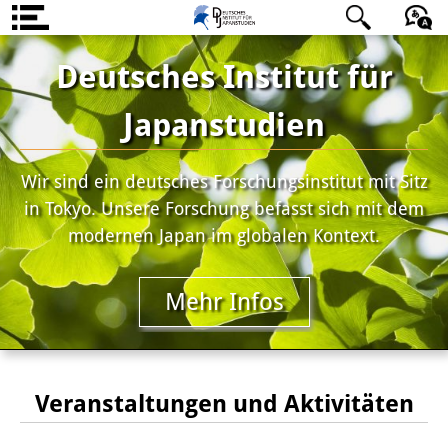
Über uns
日本語
English
Deutsch
Deutsches Institut für
Institut
Japanstudien
Team
Wir sind ein deutsches Forschungsinstitut mit Sitz
Institutsleitung
in Tokyo. Unsere Forschung befasst sich mit dem
Forschungsteam
modernen Japan im globalen Kontext.
Publikationen &
Mehr Infos
Wissenschaftskommunikation
Forschungsservice
GastwissenschaftlerInnen
Veranstaltungen und Aktivitäten
StipendiatInnen