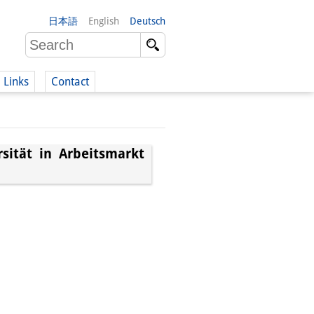
日本語
English
Deutsch
Links
Contact
(German)
rsität in Arbeitsmarkt
German)