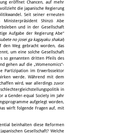
ellung eröffnet Chancen, auf mehr
 vollzieht die japanische Regierung
litikwandel. Seit seiner erneuten
Ministerpräsident Shinzō Abe
rbsleben und in der Gesellschaft
chtige Aufgabe der Regierung Abe“
subete no josei ga kagayaku shakai
)
uf den Weg gebracht worden, das
ennt, um eine solche Gesellschaft
so genannten dritten Pfeils des
und gehen auf die „Womenomics“-
he Partizipation im Erwerbssektor
uswirken werde. Während mit dem
haffen wird, war allerdings zuvor
hlechtergleichstellungspolitik in
or a Gender-equal Society im Jahr
llungsprogramme aufgelegt worden,
as wirft folgende Fragen auf, mit
ential beinhalten diese Reformen
r japanischen Gesellschaft? Welche