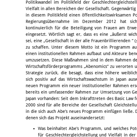
Politikwandel im Politikfeld der Geschlechtergleichst
Vielfalt in allen Bereichen der Gesellschaft. Gegenwärtig
in diesem Politikfeld einen öffentlichkeitswirksamen Po
Regierungsübernahme im Dezember 2012 hat sich 
kontinuierlich für die Beteiligung von Frauen am Erwe
eingesetzt. Wörtlich sagt er, dass es eine „äußerst wi
sei, eine „Gesellschaft in der alle Frauenbrillierenden “ (
zu schaffen. Unter diesem Motto ist ein Programm a
einen institutionellen Rahmen aufbaut und Akteure ben
umzusetzen. Diese Maßnahmen sind in dem Rahmen des 
Wirtschaftsförderprogramms „Abenomics“ zu verorten 
Strategie zurück, die besagt, dass eine höhere weiblic
sich positiv auf das Wirtschaftswachstum in Japan a
neuen Programm ein neuer institutioneller Rahmen ersc
bereits ein umfassender Rahmen zur Umsetzung von Gesc
Japan vorhanden: Seit dem Inkrafttreten des Basic Law f
2000 sind für alle Bereiche der Gesellschaft Gleichste
in die sich auch Abe’s neues Programm einfügen ließe. D
denen sich das Projekt auseinandersetzt:
Was beinhaltet Abe’s Programm, und welches Pot
für Geschlechtergleichstellung und Vielfalt in de