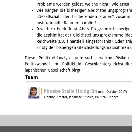
Probleme werden gelöst, welche nicht? Wie ernst i
Wie hängen die bisherigen Gleichstellungsprogr
„Gesellschaft der brillierenden Frauen“ zusam
institutionelle Rahmen parallel?
Inwiefern beeinflusst Abe’s Programm bisherige
die Legitimität der Gleichstellungsprogramme ideol
Reichweite z.B. finanziell eingeschränkt? Oder t
Erfolg der bisherigen Gleichstellungsmaßnahmen u
Diese Politikfeldanalyse untersucht, welche Risike
Politikwandel im Politikfeld Geschlechtergleichste
japanischen Gesellschaft birgt.
Team
Phoebe Stella Holdgrün
(until October 2017)
Deputy Director, Japanese Studies, Political Science