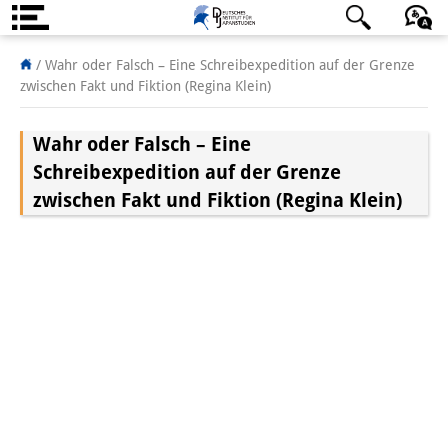
About us
/
Wahr oder Falsch – Eine Schreibexpedition auf der Grenze
zwischen Fakt und Fiktion (Regina Klein)
Institute
Wahr oder Falsch – Eine
Team
Schreibexpedition auf der Grenze
Directorate
zwischen Fakt und Fiktion (Regina Klein)
Research Team
Publications &
Science Communication
Research Support
Visiting Scholars
PhD Students