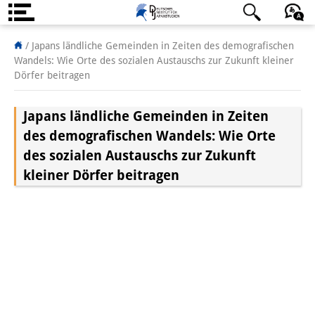
About us
/
Japans ländliche Gemeinden in Zeiten des demografischen
Wandels: Wie Orte des sozialen Austauschs zur Zukunft kleiner
Institute
Dörfer beitragen
Team
Japans ländliche Gemeinden in Zeiten
Directorate
des demografischen Wandels: Wie Orte
des sozialen Austauschs zur Zukunft
Research Team
kleiner Dörfer beitragen
Publications &
Science Communication
Research Support
Visiting Scholars
PhD Students