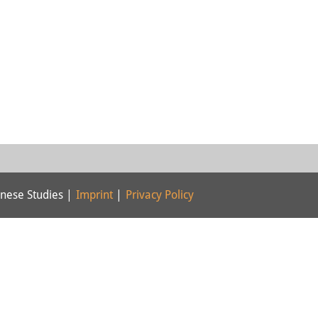
nese Studies |
Imprint
|
Privacy Policy