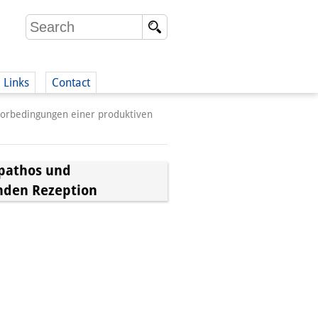
Links
Contact
Vorbedingungen einer produktiven
(German)
spathos und
nden Rezeption
German)