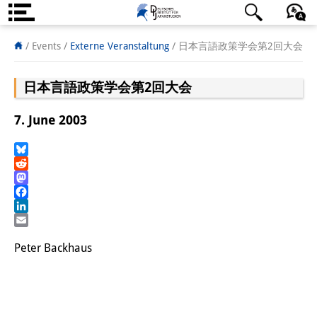
Über uns
日本語
English
Deutsch
/ Events
/
Externe Veranstaltung
/
日本言語政策学会第2回大会
Institut
日本言語政策学会第2回大会
Team
7. June 2003
Institutsleitung
Forschungsteam
Bluesky
Reddit
Mastodon
Publikationen &
Facebook
Wissenschaftskommunikation
LinkedIn
Email
Forschungsservice
Peter Backhaus
GastwissenschaftlerInnen
StipendiatInnen