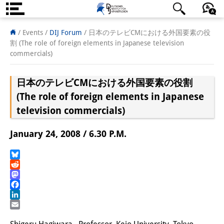
About us
日本語
English
Deutsch
/ Events
/
DIJ Forum
/
日本のテレビCMにおける外国要素の役
割 (The role of foreign elements in Japanese television
Institute
commercials)
Team
日本のテレビCMにおける外国要素の役割
Directorate
(The role of foreign elements in Japanese
television commercials)
Research Team
January 24, 2008 / 6.30 P.M.
Publications &
Science Communication
Bluesky
Reddit
Research Support
Mastodon
Facebook
Visiting Scholars
LinkedIn
Email
PhD Students