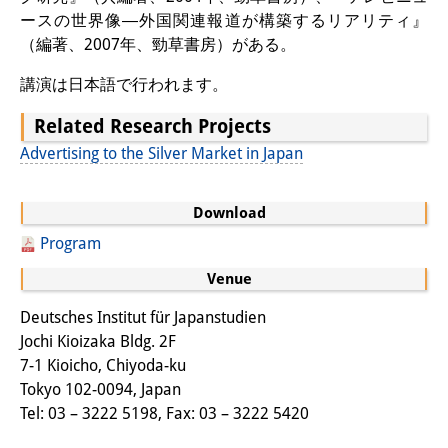
Knowledge Production and
ースの世界像―外国関連報道が構築するリアリティ』
（編著、2007年、勁草書房）がある。
Knowledge Infrastructures
講演は日本語で行われます。
Individual projects
Related Research Projects
Previous Research Foci
Advertising to the Silver Market in Japan
Events
Download
Events Overview
Program
DIJ Forum
Venue
DIJ Study Group
Deutsches Institut für Japanstudien
Jochi Kioizaka Bldg. 2F
Series of Lectures
7-1 Kioicho, Chiyoda-ku
Symposia and Conferences
Tokyo 102-0094, Japan
Tel: 03 – 3222 5198, Fax: 03 – 3222 5420
Workshops