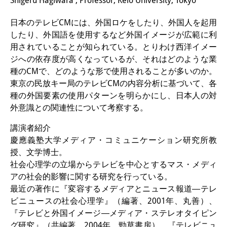
Shigeru Hagiwara , Professor, Keio University, Tokyo
Interns
日本のテレビCMには、外国ロケをしたり、外国人を起用
したり、外国語を使用するなど外国イメージが広範に利
DIJ Alumni
用されていることが知られている。とりわけ西洋イメー
Research
ジへの依存度が高くなっているが、それはどのような業
種のCMで、どのような形で使用されることが多いのか。
Research Overview
東京の民放キー局のテレビCMの内容分析に基づいて、各
種の外国要素の使用パターンを明らかにし、日本人の対
Research cluster:
外意識との関連性について考察する。
Sustainability in Japan
講演者紹介
Research cluster:
慶應義塾大学メディア・コミュニケーション研究所教
授、文学博士。
Digital Transformation
社会心理学の立場からテレビを中心とするマス・メディ
アの社会的影響に関する研究を行っている。
Research cluster:
最近の著作に『変容するメディアとニュース報道―テレ
Japan Transregional
ビニュースの社会心理学』（編著、2001年、丸善）、
『テレビと外国イメージ―メディア・ステレオタイピン
Knowledge Lab:
グ研究』（共編著、2004年、勁草書房）、『テレビニュ