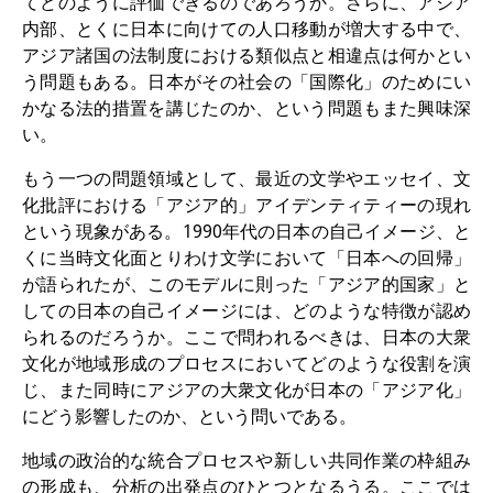
てどのように評価できるのであろうか。さらに、アジア
内部、とくに日本に向けての人口移動が増大する中で、
図書室
アジア諸国の法制度における類似点と相違点は何かとい
う問題もある。日本がその社会の「国際化」のためにい
開館時間：月曜日～金曜日 午前10
かなる法的措置を講じたのか、という問題もまた興味深
時～午後4時
い。
休館日： 土曜日、日曜日、祝日、
もう一つの問題領域として、最近の文学やエッセイ、文
復活祭、クリスマス、年末年始
化批評における「アジア的」アイデンティティーの現れ
という現象がある。1990年代の日本の自己イメージ、と
案内
くに当時文化面とりわけ文学において「日本への回帰」
が語られたが、このモデルに則った「アジア的国家」と
OPAC
しての日本の自己イメージには、どのような特徴が認め
られるのだろうか。ここで問われるべきは、日本の大衆
板東コレクション
文化が地域形成のプロセスにおいてどのような役割を演
三か国語対照人口学用語集
じ、また同時にアジアの大衆文化が日本の「アジア化」
にどう影響したのか、という問いである。
日本の大学所蔵特殊コレクション
地域の政治的な統合プロセスや新しい共同作業の枠組み
Join us!
の形成も、分析の出発点のひとつとなるうる。ここでは