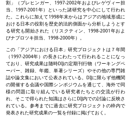
割」（ブレヒンガー、1997-2002年およびレゲヴィー担
当、1997-2001年）といった諸研究を中心にして行われ
た。これらに加えて1998年末からはアジアの地域形成に
おける日本の役割を歴史的法的側面から分析しようとす
る研究も開始された（リスクティン、1998-2001年およ
びナブロツキ担当、1998-2000年）。
この「アジアにおける日本」研究プロジェクトは７年間
（1997-2004年）の長きにわたって行われることになっ
ており、研究成果は随時DIJの定期刊行物（ワーキングペ
ーパー、雑録、年鑑、単著シリーズ）やその他の専門雑
誌や論文集において公表されている。DIJに限らず他機関
の開催する会議や国際シンポジウムを通じて、海外で同
様の問題に取り組んでいる研究者たちとの交流が行わ
れ、そこで得られた知識はさらにDIJ内での討論に反映さ
れている。参考までに過去に研究プロジェクトの枠内で
発表された研究成果の一覧を付録に掲げておく。