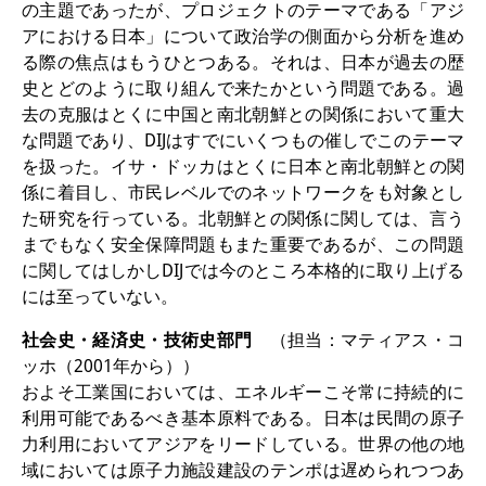
の主題であったが、プロジェクトのテーマである「アジ
アにおける日本」について政治学の側面から分析を進め
る際の焦点はもうひとつある。それは、日本が過去の歴
史とどのように取り組んで来たかという問題である。過
去の克服はとくに中国と南北朝鮮との関係において重大
な問題であり、DIJはすでにいくつもの催しでこのテーマ
を扱った。イサ・ドッカはとくに日本と南北朝鮮との関
係に着目し、市民レベルでのネットワークをも対象とし
た研究を行っている。北朝鮮との関係に関しては、言う
までもなく安全保障問題もまた重要であるが、この問題
に関してはしかしDIJでは今のところ本格的に取り上げる
には至っていない。
社会史・経済史・技術史部門
（担当：マティアス・コ
ッホ（2001年から））
およそ工業国においては、エネルギーこそ常に持続的に
利用可能であるべき基本原料である。日本は民間の原子
力利用においてアジアをリードしている。世界の他の地
域においては原子力施設建設のテンポは遅められつつあ