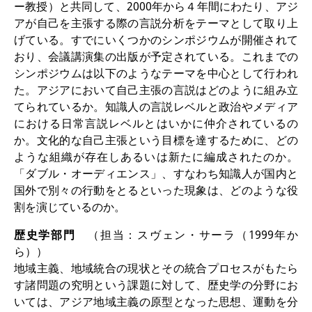
ー教授）と共同して、2000年から４年間にわたり、アジ
アが自己を主張する際の言説分析をテーマとして取り上
げている。すでにいくつかのシンポジウムが開催されて
おり、会議講演集の出版が予定されている。これまでの
シンポジウムは以下のようなテーマを中心として行われ
た。アジアにおいて自己主張の言説はどのように組み立
てられているか。知識人の言説レベルと政治やメディア
における日常言説レベルとはいかに仲介されているの
か。文化的な自己主張という目標を達するために、どの
ような組織が存在しあるいは新たに編成されたのか。
「ダブル・オーディエンス」、すなわち知識人が国内と
国外で別々の行動をとるといった現象は、どのような役
割を演じているのか。
歴史学部門
（担当：スヴェン・サーラ（1999年か
ら））
地域主義、地域統合の現状とその統合プロセスがもたら
す諸問題の究明という課題に対して、歴史学の分野にお
いては、アジア地域主義の原型となった思想、運動を分