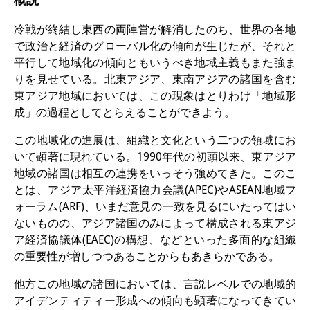
研修生
冷戦が終結し東西の両陣営が解消したのち、世界の各地
で政治と経済のグローバル化の傾向が生じたが、それと
研究活動
平行して地域化の傾向ともいうべき地域主義もまた強ま
研究活動の概要
りを見せている。北東アジア、東南アジアの諸国を含む
東アジア地域においては、この現象はとりわけ「地域形
研究クラスター
成」の過程としてとらえることができよう。
日本におけるサステナビリティ
この地域化の進展は、組織と文化という二つの領域にお
いて顕著に現れている。1990年代の初頭以来、東アジア
研究クラスター
地域の諸国は相互の連携をいっそう強めてきた。このこ
デジタル・トランスフォーメー
とは、アジア太平洋経済協力会議(APEC)やASEAN地域フ
ォーラム(ARF)、いまだ意見の一致を見るにいたってはい
ション
ないものの、アジア諸国のみによって構成される東アジ
研究クラスター
ア経済協議体(EAEC)の構想、などといった多面的な組織
の重要性が増しつつあることからもあきらかである。
トランスリージョナル・ジャパ
他方この地域の諸国においては、言説レベルでの地域的
ン
アイデンティティー形成への傾向も顕著になってきてい