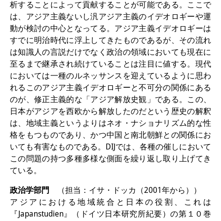
析することによって貢献することが可能である。ここで
は、アジア主義ないし汎アジア主義のイデオロギーや運
動が検討の中心となってる。アジア主義イデオロギーは
すでに明治時代に浮上してきたものであるが、その流れ
は知識人の言説だけでなく政治の領域においても現在に
至るまで継承され続けていることは注目に値する。現代
においては一種のルネッサンスを迎えているように思わ
れるこのアジア主義イデオロギーと不可分の関係にある
のが、修正主義的な「アジア解放史観」である。この、
日本がアジアを西欧から解放したのだという歴史の解釈
は、地域主義というよりはネオ・ナショナリズム的な性
格をもつものであり、かつ中国と南北朝鮮との関係にお
いても有害なものである。DIJでは、各種の催しにおいて
この問題の持つ多種多様な側面を繰り返し取り上げてき
ている。
政治学部門
（担当：イサ・ドッカ（2001年から））
アジアにおける地域統合と日本の役割、これは
『Japanstudien』（ドイツ日本研究所紀要）の第１０巻