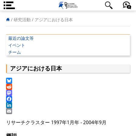
DIJ案内
日本語
English
Deutsch
/ 研究活動 /
アジアにおける日本
研究所の概要
最近の論文等
チーム
イベント
チーム
執行部
アジアにおける日本
リサーチ・チーム
学術誌・サイエンスコミュニケ
Bluesky
Reddit
ーション
Mastodon
Facebook
リサーチ・サポート
LinkedIn
Email
客員研究員
リサーチクラスター 1997年1月年 - 2004年9月
奨学生
概説