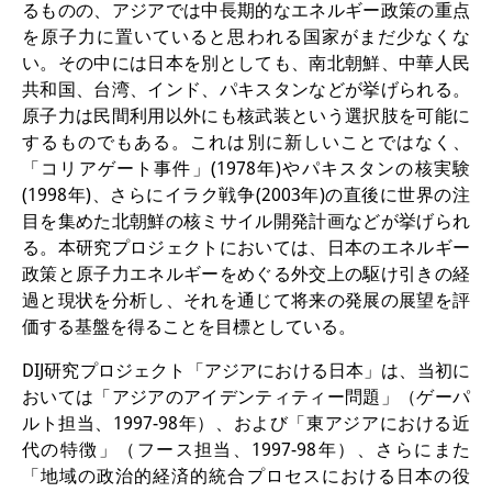
るものの、アジアでは中長期的なエネルギー政策の重点
を原子力に置いていると思われる国家がまだ少なくな
い。その中には日本を別としても、南北朝鮮、中華人民
共和国、台湾、インド、パキスタンなどが挙げられる。
原子力は民間利用以外にも核武装という選択肢を可能に
するものでもある。これは別に新しいことではなく、
「コリアゲート事件」(1978年)やパキスタンの核実験
(1998年)、さらにイラク戦争(2003年)の直後に世界の注
目を集めた北朝鮮の核ミサイル開発計画などが挙げられ
る。本研究プロジェクトにおいては、日本のエネルギー
政策と原子力エネルギーをめぐる外交上の駆け引きの経
過と現状を分析し、それを通じて将来の発展の展望を評
価する基盤を得ることを目標としている。
DIJ研究プロジェクト「アジアにおける日本」は、当初に
おいては「アジアのアイデンティティー問題」（ゲーパ
ルト担当、1997-98年）、および「東アジアにおける近
代の特徴」（フース担当、1997-98年）、さらにまた
「地域の政治的経済的統合プロセスにおける日本の役