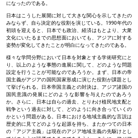
になったのである。
その他のイベント
日本はこうした展開に対して大きな関心を示してきたの
出版物
みならず、自ら決定的な役割を演じている。1990年代の
初頭を迎えると、日本でも政治、経済はもとより、大衆
出版活動の概要
文化にいたるまでの思想面においても、アジアに対する
Contemporary Japan
姿勢が変化してきたことが明白になってきたのである。
様々な学問分野において日本を対象とする学術研究にと
ビデオ
り、以上のような事態の進展に関して、どのような問題
DIJ モノグラフシリーズ
設定を行うことが可能なのであろうか。まず、日本の帝
国主義がアジアの国民国家形成に演じた役割が課題とし
DIJ ワーキングペーパー
て挙げられる。日本帝国主義との対決は、アジア諸国の
国民意識の発展にどのような影響を与えたのであろう
DIJ ニュースレター
か。さらに、日本は自らの過去、とりわけ植民地支配と
戦争という過去に対して、どのように向き合っていくの
ミスセラネアシリーズ
かという問題がある。日本における地域主義的な言説は
ポッドキャスト
歴史的に見てどのような起源を持ち、またかつての日本
の「アジア主義」は現在のアジア地域主義の先駆けとし
旧出版物シリーズ