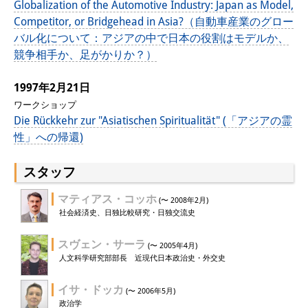
Globalization of the Automotive Industry: Japan as Model,
Competitor, or Bridgehead in Asia?（自動車産業のグロー
バル化について：アジアの中で日本の役割はモデルか、
競争相手か、足がかりか？）
1997年2月21日
ワークショップ
Die Rückkehr zur "Asiatischen Spiritualität" (「アジアの霊
性」への帰還)
スタッフ
マティアス・コッホ
(〜 2008年2月)
社会経済史、日独比較研究・日独交流史
スヴェン・サーラ
(〜 2005年4月)
人文科学研究部部長 近現代日本政治史・外交史
イサ・ドッカ
(〜 2006年5月)
政治学