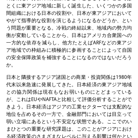
とくに東アジア地域に新しく誕生した、いくつかの多国
専任研究員
（ドイツ語）
間組織における日本の役割や、日本が東アジアにおいて
やがて指導的な役割を演じるようになるかどうか、とい
奨学金
う問題が重要となる。冷戦の終結以来、地域内の勢力均
客員研究員プログラム
衡が変動していることから、日本はアメリカ合衆国への
（英語）
一方的な依存を減らし、他方たとえばARFなどの東アジ
研修生
（ドイツ語）
ア地域での枠組みに積極的に参画することによって自国
の安全保障政策を補強することになるのではないだろう
リンク
か。
アクセス
日本と隣接するアジア諸国との商業・投資関係は1980年
代末以来急速に発展してきた。日本経済の東アジア地域
道案内
との協力関係は現在もなお弱いものにとどまっている
が、これはEUやNAFTAと比較して評価分析することがで
メディア向け連絡先
きよう。日本経済はアジアの工業セクターでは支配的な
地位を占めるその一方で、金融部門においては目立って
弱い立場にあるという不安定な状態である。ここでのい
まひとつの重要な研究課題は、このことがアジアにおけ
る経済政策のさまざまなレベルに与える影響は何かとい