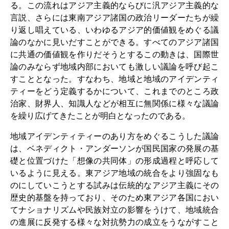
る。この流れはアジア主義的ならびに汎アジア主義的な
知識ラボ
言説、さらには東南アジア諸国の政治リーダーたちが繰
知識生産と知識インフラ
り返し唱えている、いわゆるアジア的価値観をめぐる議
論のなかに見いだすことができる。すべてのアジア諸国
その他のプロジェクト
に共通の価値観を作りだそうとするこの動きは、国際世
論のみならず地域内部においても激しい議論を呼び起こ
元研究フォーカス
すこととなった。すなわち、地域と地域のアイデンティ
イベント
ティーをどう定義するかについて、これまでのところ政
治家、財界人、知識人などが相互に無関係に様々な議論
イベント概要
を繰り広げてきたことが明白となったのである。
DIJ フォーラム
地域アイデンティティーのあり方をめぐるこうした議論
は、ベネディクト・アンダーソンが国民国家の発展の基
DIJ 研究会
礎と位置づけた「想像の共同体」の形成過程と呼応して
いるように見える。東アジア地域の統合をより強固なも
レクチャーシリーズ
のにしていこうとする試みは伝統的なアジア主義にその
シンポジウム・会議
歴史的基盤を持っており、そのため東アジア各国におい
てナショナリズムや民族対立の影響をうけて、地域統合
ワークショップ
の進展に反発する様々な対抗勢力の成立をうながすこと