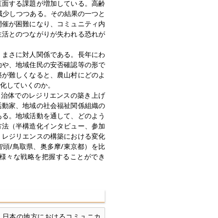
直面する課題が増加している。高齢
が減少しつつある。その結果の一つと
開催が困難になり、コミュニティ内
生活とのつながりが失われる恐れが
、まさに対人関係である。長年にわ
助や、地域住民の安否確認等の形で
築が難しくなると、農山村にどのよ
化していくのか。
自治体でのレジリエンスの築き上げ
活動家、地域の社会福祉関係組織の
ある。地域活動を通して、どのよう
方法（半構造化インタビュー、参加
、レジリエンスの構築における変化
智頭/鳥取県、奥多摩/東京都）を比
様々な戦略を把握することができ
ジリエンスの場。日本の地方におけるコミュニカ