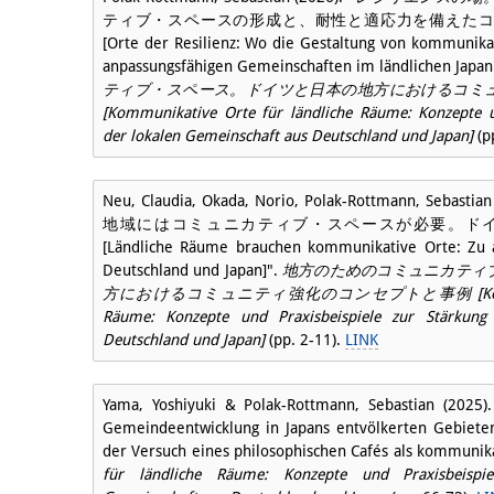
ティブ・スペースの形成と、耐性と適応力を備えたコ
[Orte der Resilienz: Wo die Gestaltung von kommunika
anpassungsfähigen Gemeinschaften im ländlichen Japan 
ティブ・スペース。ドイツと日本の地方におけるコミ
[Kommunikative Orte für ländliche Räume: Konzepte u
der lokalen Gemeinschaft aus Deutschland und Japan]
(p
Neu, Claudia, Okada, Norio, Polak-Rottmann, Sebastia
地域にはコミュニカティブ・スペースが必要。ド
[Ländliche Räume brauchen kommunikative Orte: Zu 
Deutschland und Japan]".
地方のためのコミュニカティ
方におけるコミュニティ強化のコンセプトと事例 [Kommunikati
Räume: Konzepte und Praxisbeispiele zur Stärkung
Deutschland und Japan]
(pp. 2-11).
LINK
Yama, Yoshiyuki & Polak-Rottmann, Sebastian (2025). "
Gemeindeentwicklung in Japans entvölkerten Gebieten
der Versuch eines philosophischen Cafés als kommunik
für ländliche Räume: Konzepte und Praxisbeispi