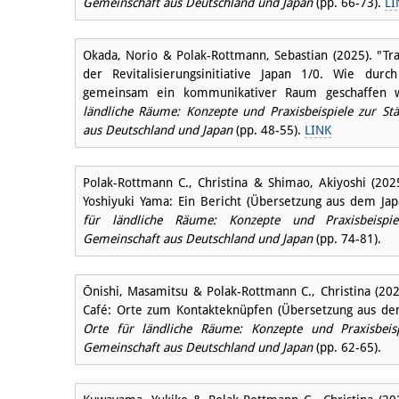
Gemeinschaft aus Deutschland und Japan
(pp. 66-73).
LI
Okada, Norio & Polak-Rottmann, Sebastian (2025). "Tra
der Revitalisierungsinitiative Japan 1/0. Wie du
gemeinsam ein kommunikativer Raum geschaffen 
ländliche Räume: Konzepte und Praxisbeispiele zur St
aus Deutschland und Japan
(pp. 48-55).
LINK
Polak-Rottmann C., Christina & Shimao, Akiyoshi (20
Yoshiyuki Yama: Ein Bericht (Übersetzung aus dem Jap
für ländliche Räume: Konzepte und Praxisbeispi
Gemeinschaft aus Deutschland und Japan
(pp. 74-81).
Ōnishi, Masamitsu & Polak-Rottmann C., Christina (202
Café: Orte zum Kontakteknüpfen (Übersetzung aus de
Orte für ländliche Räume: Konzepte und Praxisbeis
Gemeinschaft aus Deutschland und Japan
(pp. 62-65).