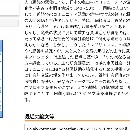
人口動態の変化により、日本の農山村のコミュニティが
化率が進み（本調査地域では40～50％）、同時に人口
して、近隣でのコミュニティ活動の維持や地域の祭りの
の人間関係も希薄化している。特に、高齢者は、近隣の
あり、心理的、または健康的な影響を受けることもある。
しかし、危機の状況において重要な資源となり得るのは
たって築き上げた社会的関係は緊急時に例えば迅速な互
明らかになる。しかし、こうした「レジリエンス」の構
うな影響を及ぼすか。人と人との交流の形はどのように変
本プロジェクトは上述した観点に基づき、3つの異なる
方を調査している。主な研究課題は、地域の市民社会、
コミュニティにおける相互扶助を強化するための活動で
に社会的交流の場を作り出しているか。質的社会調査の
者観察）を使い、異なるステークホルダーの視点を捉え
のプロセスを明らかにする。3つの地域（阿蘇/熊本県、
較することで、困難な時代に社会的交流を維持するため
る。
最近の論文等
Polak-Rottmann, Sebastian (2026). "レ