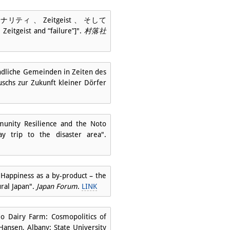
 ポジショナリティ 、 Zeitgeist 、 そして
tgeist and “failure”]".
村落社
dliche Gemeinden in Zeiten des
schs zur Zukunft kleiner Dörfer
nity Resilience and the Noto
y trip to the disaster area".
"Happiness as a by-product – the
ral Japan".
Japan Forum
.
LINK
do Dairy Farm: Cosmopolitics of
Hansen, Albany: State University