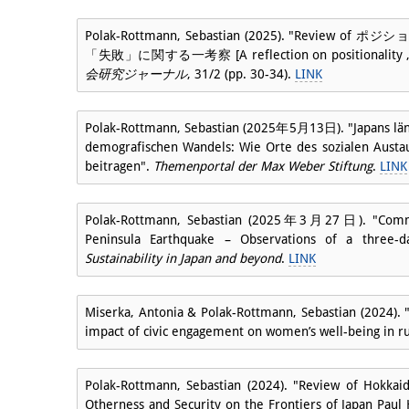
Polak-Rottmann, Sebastian (2025). "Review of
「失敗」に関する一考察 [A reflection on positionality , Zei
会研究ジャーナル
, 31/2 (pp. 30-34).
LINK
Polak-Rottmann, Sebastian (2025年5月13日). "Japans län
demografischen Wandels: Wie Orte des sozialen Austau
beitragen".
Themenportal der Max Weber Stiftung
.
LINK
Polak-Rottmann, Sebastian (2025年3月27日). "Commu
Peninsula Earthquake – Observations of a three-da
Sustainability in Japan and beyond
.
LINK
Miserka, Antonia & Polak-Rottmann, Sebastian (2024). 
impact of civic engagement on women’s well-being in ru
Polak-Rottmann, Sebastian (2024). "Review of Hokkai
Otherness and Security on the Frontiers of Japan Paul 