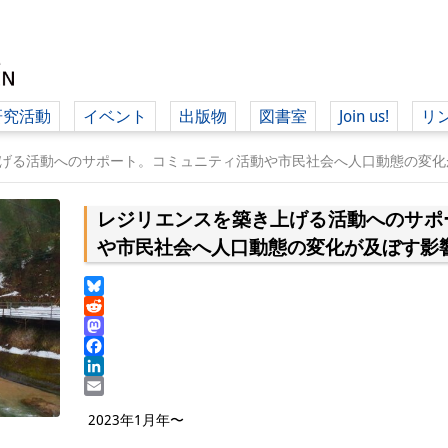
研究活動
イベント
出版物
図書室
Join us!
リ
（ド
げる活動へのサポート。コミュニティ活動や市民社会へ人口動態の変化
レジリエンスを築き上げる活動へのサポ
（ドイツ語
や市民社会へ人口動態の変化が及ぼす影
Bluesky
Reddit
Mastodon
Facebook
LinkedIn
Email
2023年1月年〜