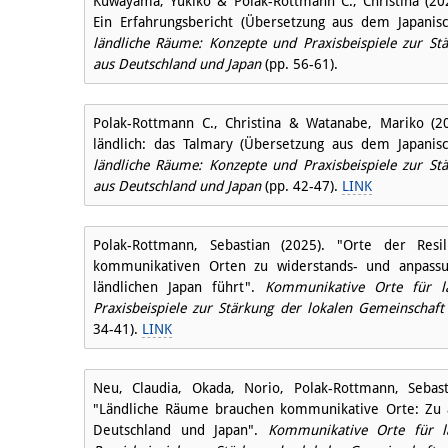
Kuwayama, Yukiko & Polak-Rottmann C., Christina (202
Ein Erfahrungsbericht (Übersetzung aus dem Japanis
ländliche Räume: Konzepte und Praxisbeispiele zur St
aus Deutschland und Japan
(pp. 56-61).
Polak-Rottmann C., Christina & Watanabe, Mariko (20
ländlich: das Talmary (Übersetzung aus dem Japanis
ländliche Räume: Konzepte und Praxisbeispiele zur St
aus Deutschland und Japan
(pp. 42-47).
LINK
Polak-Rottmann, Sebastian (2025). "Orte der Resi
kommunikativen Orten zu widerstands- und anpassu
ländlichen Japan führt".
Kommunikative Orte für l
Praxisbeispiele zur Stärkung der lokalen Gemeinschaf
34-41).
LINK
Neu, Claudia, Okada, Norio, Polak-Rottmann, Sebas
"Ländliche Räume brauchen kommunikative Orte: Zu 
Deutschland und Japan".
Kommunikative Orte für l