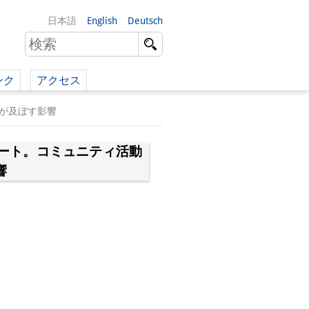
日本語
English
Deutsch
ンク
アクセス
イツ語）
が及ぼす影響
（英語）
ート。コミュニティ活動
）
響