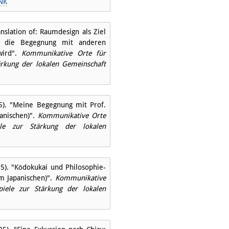
NK
nslation of: Raumdesign als Ziel
rch die Begegnung mit anderen
wird".
Kommunikative Orte für
ärkung der lokalen Gemeinschaft
25). "Meine Begegnung mit Prof.
anischen)".
Kommunikative Orte
ele zur Stärkung der lokalen
5). "Kōdokukai und Philosophie-
m Japanischen)".
Kommunikative
piele zur Stärkung der lokalen