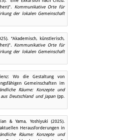
5). "Eine Exkursion nach Chizu:
chen)".
Kommunikative Orte für
ärkung der lokalen Gemeinschaft
25). "Akademisch, künstlerisch,
chen)".
Kommunikative Orte für
ärkung der lokalen Gemeinschaft
lienz: Wo die Gestaltung von
ngsfähigen Gemeinschaften im
ändliche Räume: Konzepte und
t aus Deutschland und Japan
(pp.
tian & Yama, Yoshiyuki (2025).
aktuellen Herausforderungen in
ändliche Räume: Konzepte und