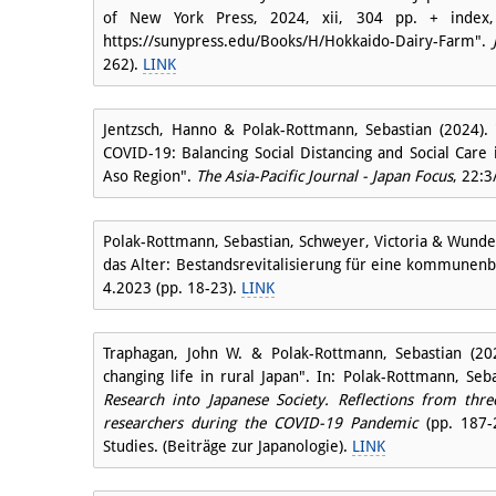
of New York Press, 2024, xii, 304 pp. + index,
https://sunypress.edu/Books/H/Hokkaido-Dairy-Farm".
262).
LINK
Jentzsch, Hanno & Polak-Rottmann, Sebastian (2024)
COVID-19: Balancing Social Distancing and Social Care 
Aso Region".
The Asia-Pacific Journal - Japan Focus
, 22:3
Polak-Rottmann, Sebastian, Schweyer, Victoria & Wunder
das Alter: Bestandsrevitalisierung für eine kommunenb
4.2023 (pp. 18-23).
LINK
Traphagan, John W. & Polak-Rottmann, Sebastian (202
changing life in rural Japan". In: Polak-Rottmann, Seb
Research into Japanese Society. Reflections from thre
researchers during the COVID-19 Pandemic
(pp. 187-
Studies. (Beiträge zur Japanologie).
LINK