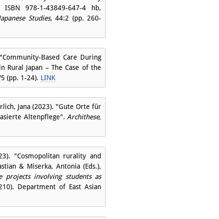
 ISBN 978-1-43849-647-4 hb,
Japanese Studies
, 44:2 (pp. 260-
. "Community-Based Care During
in Rural Japan – The Case of the
/5 (pp. 1-24).
LINK
lich, Jana (2023). "Gute Orte für
asierte Altenpflege".
Archithese
,
3). "Cosmopolitan rurality and
astian & Miserka, Antonia (Eds.),
e projects involving students as
210). Department of East Asian