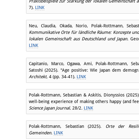
Praxisbeispiele zur Stärkung der lokalen Gemeinschaft 
7).
LINK
Neu, Claudia, Okada, Norio, Polak-Rottmann, Sebas
Kommunikative Orte für ländliche Räume: Konzepte und 
lokalen Gemeinschaft aus Deutschland und Japan.
Geor
LINK
Capitanio, Marco, Ogawa, Ami, Polak-Rottmann, Seb
Satoshi (2025). "Age positive: Wie Japan dem demog
Architekt
, 4 (pp. 34-41).
LINK
Polak-Rottmann, Sebastian & Askitis, Dionyssios (2025
well-being experience of making others happy (and fee
Science Japan Journal
, 28/2.
LINK
Polak-Rottmann, Sebastian (2025).
Orte der Resil
Gemeinden.
LINK