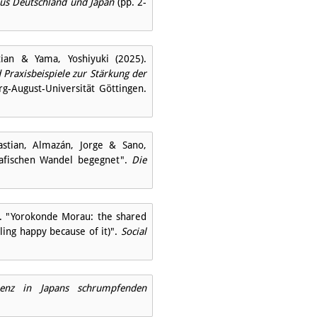
aus Deutschland und Japan
(pp. 2-
tian & Yama, Yoshiyuki (2025).
Praxisbeispiele zur Stärkung der
g-August-Universität Göttingen.
astian, Almazán, Jorge & Sano,
rafischen Wandel begegnet".
Die
). "Yorokonde Morau: the shared
ling happy because of it)".
Social
ienz in Japans schrumpfenden