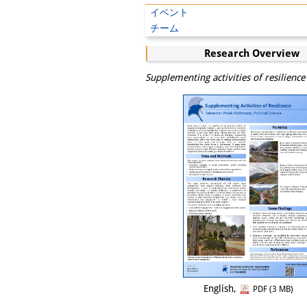
イベント
チーム
Research Overview
Supplementing activities of resilience
English,
PDF (3 MB)