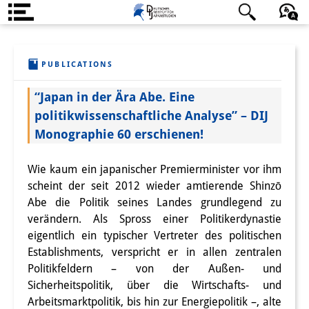
About us
日本語
English
Deutsch
PUBLICATIONS
Institute
“Japan in der Ära Abe. Eine
Team
politikwissenschaftliche Analyse” – DIJ
Directorate
Monographie 60 erschienen!
Research Team
Wie kaum ein japanischer Premierminister vor ihm
scheint der seit 2012 wieder amtierende Shinzō
Publications &
Abe die Politik seines Landes grundlegend zu
Science Communication
verändern. Als Spross einer Politikerdynastie
eigentlich ein typischer Vertreter des politischen
Research Support
Establishments, verspricht er in allen zentralen
Politikfeldern – von der Außen- und
Visiting Scholars
Sicherheitspolitik, über die Wirtschafts- und
PhD Students
Arbeitsmarktpolitik, bis hin zur Energiepolitik –, alte