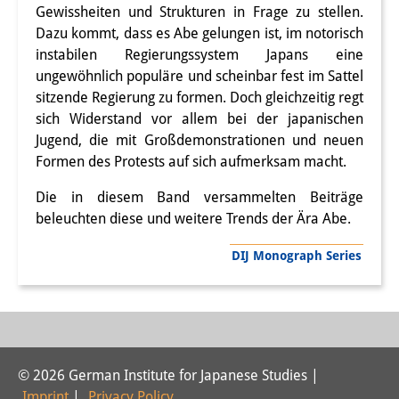
Gewissheiten und Strukturen in Frage zu stellen.
Interns
Dazu kommt, dass es Abe gelungen ist, im notorisch
instabilen Regierungssystem Japans eine
DIJ Alumni
ungewöhnlich populäre und scheinbar fest im Sattel
sitzende Regierung zu formen. Doch gleichzeitig regt
Research
sich Widerstand vor allem bei der japanischen
Research Overview
Jugend, die mit Großdemonstrationen und neuen
Formen des Protests auf sich aufmerksam macht.
Research cluster:
Die in diesem Band versammelten Beiträge
Sustainability in Japan
beleuchten diese und weitere Trends der Ära Abe.
Research cluster:
DIJ Monograph Series
Digital Transformation
Research cluster:
Japan Transregional
© 2026 German Institute for Japanese Studies |
Knowledge Lab:
Imprint
|
Privacy Policy