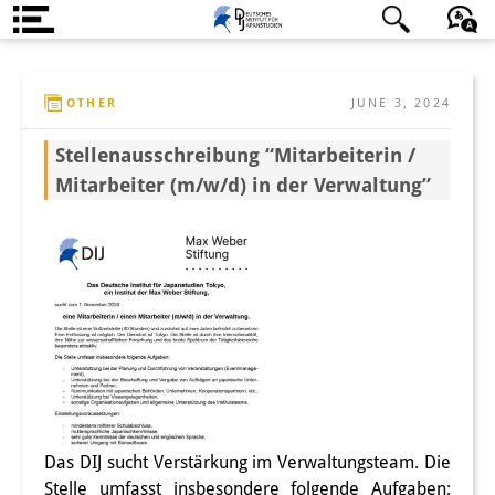
About us
日本語
English
Deutsch
OTHER
JUNE 3, 2024
Institute
Stellenausschreibung “Mitarbeiterin /
Team
Mitarbeiter (m/w/d) in der Verwaltung”
Directorate
Research Team
Publications &
Science Communication
Research Support
Visiting Scholars
Das DIJ sucht Verstärkung im Verwaltungsteam. Die
PhD Students
Stelle umfasst insbesondere folgende Aufgaben: