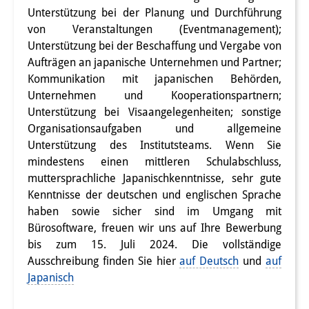
Unterstützung bei der Planung und Durchführung
Interns
von Veranstaltungen (Eventmanagement);
Unterstützung bei der Beschaffung und Vergabe von
DIJ Alumni
Aufträgen an japanische Unternehmen und Partner;
Research
Kommunikation mit japanischen Behörden,
Unternehmen und Kooperationspartnern;
Research Overview
Unterstützung bei Visaangelegenheiten; sonstige
Organisationsaufgaben und allgemeine
Research cluster:
Unterstützung des Institutsteams. Wenn Sie
Sustainability in Japan
mindestens einen mittleren Schulabschluss,
muttersprachliche Japanischkenntnisse, sehr gute
Research cluster:
Kenntnisse der deutschen und englischen Sprache
haben sowie sicher sind im Umgang mit
Digital Transformation
Bürosoftware, freuen wir uns auf Ihre Bewerbung
Research cluster:
bis zum 15. Juli 2024. Die vollständige
Ausschreibung finden Sie hier
auf Deutsch
und
auf
Japan Transregional
Japanisch
Knowledge Lab: