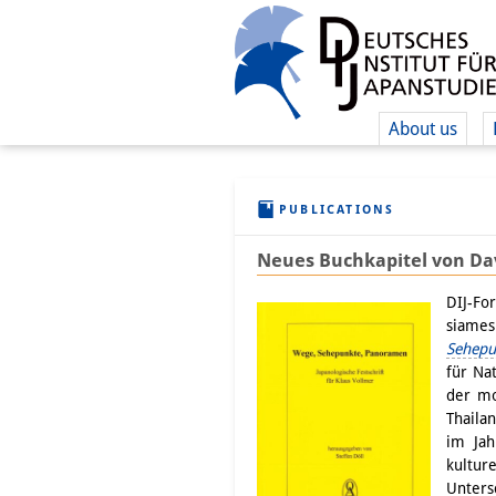
About us
PUBLICATIONS
Neues Buchkapitel von Da
DIJ-Fo
siames
Sehepu
für Na
der mo
Thaila
im Jah
kultur
Unters