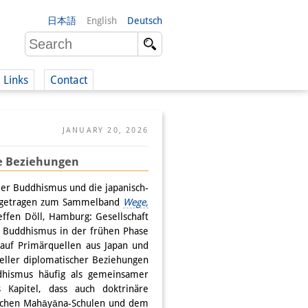
日本語
English
Deutsch
Links
Contact
(German)
JANUARY 20, 2026
he Beziehungen
German)
 Der Buddhismus und die japanisch-
beigetragen zum Sammelband
Wege,
effen Döll, Hamburg: Gesellschaft
es Buddhismus in der frühen Phase
 auf Primärquellen aus Japan und
eller diplomatischer Beziehungen
dhismus häufig als gemeinsamer
 Kapitel, dass auch doktrinäre
nischen Mahāyāna-Schulen und dem