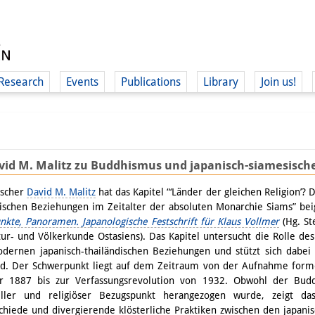
Research
Events
Publications
Library
Join us!
vid M. Malitz zu Buddhismus und japanisch-siamesisc
(
rscher
David M. Malitz
hat das Kapitel “‘Länder der gleichen Religion’?
ischen Beziehungen im Zeitalter der absoluten Monarchie Siams” 
nkte, Panoramen. Japanologische Festschrift für Klaus Vollmer
(Hg. St
tur- und Völkerkunde Ostasiens). Das Kapitel untersucht die Rolle d
dernen japanisch-thailändischen Beziehungen und stützt sich dabei
nd. Der Schwerpunkt liegt auf dem Zeitraum von der Aufnahme form
r 1887 bis zur Verfassungsrevolution von 1932. Obwohl der Bud
eller und religiöser Bezugspunkt herangezogen wurde, zeigt das
chiede und divergierende klösterliche Praktiken zwischen den japa