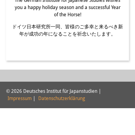
The German Institute for Japanese Studies wishes
you a happy holiday season and a successful Year
PraktikantInnen
of the Horse!
DIJ Alumni
ドイツ日本研究所一同、皆様のご多幸と来るべき新
Forschung
年が成功の年になることを祈念いたします。
Forschungsüberblick
Forschungsfeld:
Nachhaltigkeit in Japan
Forschungsfeld:
© 2026 Deutsches Institut für Japanstudien |
Digitale Transformation
Impressum
|
Datenschutzerklärung
Forschungsfeld:
Japan transregional
Knowledge Lab: