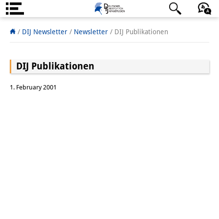
Über uns
日本語
English
Deutsch
/
DIJ Newsletter
/
Newsletter
/
DIJ Publikationen
Institut
DIJ Publikationen
Team
1. February 2001
Institutsleitung
Forschungsteam
Publikationen &
Wissenschaftskommunikation
Forschungsservice
GastwissenschaftlerInnen
StipendiatInnen