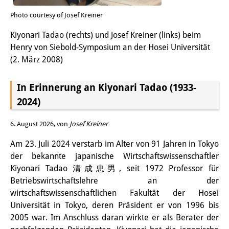
PraktikantInnen
Photo courtesy of Josef Kreiner
DIJ Alumni
Kiyonari Tadao (rechts) und Josef Kreiner (links) beim
Henry von Siebold-Symposium an der Hosei Universität
Forschung
(2. März 2008)
Forschungsüberblick
In Erinnerung an Kiyonari Tadao (1933-
Forschungsfeld:
2024)
Nachhaltigkeit in Japan
6. August 2026, von
Josef Kreiner
Forschungsfeld:
Am 23. Juli 2024 verstarb im Alter von 91 Jahren in Tokyo
der bekannte japanische Wirtschaftswissenschaftler
Digitale Transformation
Kiyonari Tadao 清成忠男, seit 1972 Professor für
Forschungsfeld:
Betriebswirtschaftslehre an der
wirtschaftswissenschaftlichen Fakultät der Hosei
Japan transregional
Universität in Tokyo, deren Präsident er von 1996 bis
2005 war. Im Anschluss daran wirkte er als Berater der
Knowledge Lab: