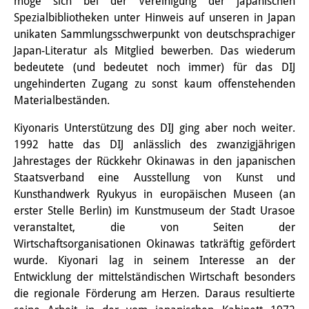
möge sich bei der Vereinigung der japanischen
Spezialbibliotheken unter Hinweis auf unseren in Japan
Join us!
unikaten Sammlungsschwerpunkt von deutschsprachiger
Wissenschaftliche MitarbeiterInnen
Japan-Literatur als Mitglied bewerben. Das wiederum
bedeutete (und bedeutet noch immer) für das DIJ
Stipendienprogramm für
ungehinderten Zugang zu sonst kaum offenstehenden
Materialbeständen.
Promovierende
Kiyonaris Unterstützung des DIJ ging aber noch weiter.
GastwissenschaftlerInnen-
1992 hatte das DIJ anlässlich des zwanzigjährigen
Programm
Jahrestages der Rückkehr Okinawas in den japanischen
Staatsverband eine Ausstellung von Kunst und
Praktikum
Kunsthandwerk Ryukyus in europäischen Museen (an
erster Stelle Berlin) im Kunstmuseum der Stadt Urasoe
Links
veranstaltet, die von Seiten der
Kontakt
Wirtschaftsorganisationen Okinawas tatkräftig gefördert
wurde. Kiyonari lag in seinem Interesse an der
Anfahrt
Entwicklung der mittelständischen Wirtschaft besonders
die regionale Förderung am Herzen. Daraus resultierte
Medienkontakt