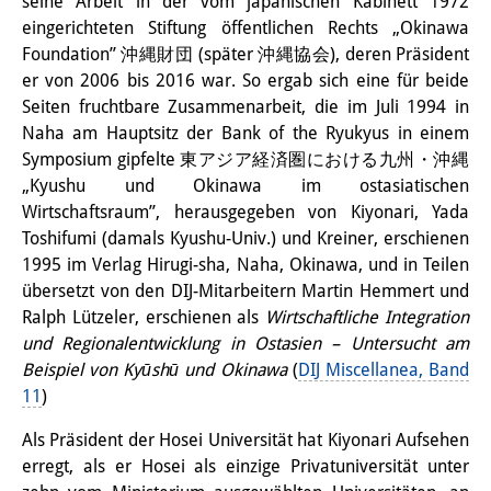
seine Arbeit in der vom japanischen Kabinett 1972
eingerichteten Stiftung öffentlichen Rechts „Okinawa
Foundation” 沖縄財団 (später 沖縄協会), deren Präsident
er von 2006 bis 2016 war. So ergab sich eine für beide
Seiten fruchtbare Zusammenarbeit, die im Juli 1994 in
Naha am Hauptsitz der Bank of the Ryukyus in einem
Symposium gipfelte 東アジア経済圏における九州・沖縄
„Kyushu und Okinawa im ostasiatischen
Wirtschaftsraum”, herausgegeben von Kiyonari, Yada
Toshifumi (damals Kyushu-Univ.) und Kreiner, erschienen
1995 im Verlag Hirugi-sha, Naha, Okinawa, und in Teilen
übersetzt von den DIJ-Mitarbeitern Martin Hemmert und
Ralph Lützeler, erschienen als
Wirtschaftliche Integration
und Regionalentwicklung in Ostasien – Untersucht am
Beispiel von Kyūshū und Okinawa
(
DIJ Miscellanea, Band
11
)
Als Präsident der Hosei Universität hat Kiyonari Aufsehen
erregt, als er Hosei als einzige Privatuniversität unter