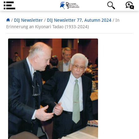
Über uns
日本語
English
Deutsch
/
DIJ Newsletter
/
DIJ Newsletter 77, Autumn 2024
/
In
Erinnerung an Kiyonari Tadao (1933-2024)
Institut
Team
Institutsleitung
Forschungsteam
Publikationen &
Wissenschaftskommunikation
Forschungsservice
GastwissenschaftlerInnen
StipendiatInnen