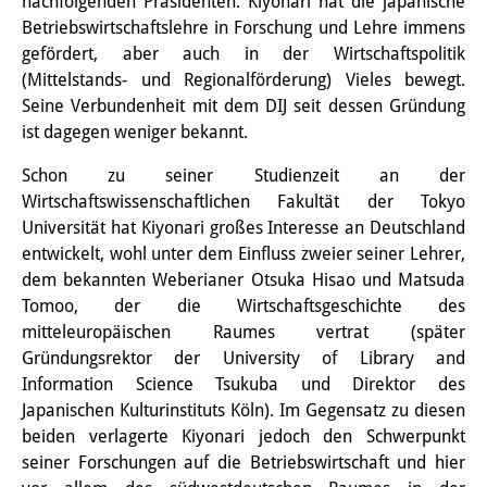
nachfolgenden Präsidenten. Kiyonari hat die japanische
Wissensproduktion und
Betriebswirtschaftslehre in Forschung und Lehre immens
gefördert, aber auch in der Wirtschaftspolitik
Wissensinfrastrukturen
(Mittelstands- und Regionalförderung) Vieles bewegt.
Individuelle Projekte
Seine Verbundenheit mit dem DIJ seit dessen Gründung
ist dagegen weniger bekannt.
Abgeschlossene Forschung
Schon zu seiner Studienzeit an der
Events
Wirtschaftswissenschaftlichen Fakultät der Tokyo
Universität hat Kiyonari großes Interesse an Deutschland
Veranstaltungsübersicht
entwickelt, wohl unter dem Einfluss zweier seiner Lehrer,
dem bekannten Weberianer Otsuka Hisao und Matsuda
DIJ Forum
Tomoo, der die Wirtschaftsgeschichte des
DIJ Study Group
mitteleuropäischen Raumes vertrat (später
Gründungsrektor der University of Library and
Thematische Vortragsreihen
Information Science Tsukuba und Direktor des
Japanischen Kulturinstituts Köln). Im Gegensatz zu diesen
Symposien und Konferenzen
beiden verlagerte Kiyonari jedoch den Schwerpunkt
seiner Forschungen auf die Betriebswirtschaft und hier
Workshops