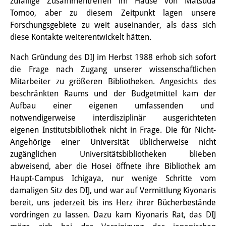
Frühere Publikationsreihen
zufällige Zusammentreffen im Hause von Matsuda
Tomoo, aber zu diesem Zeitpunkt lagen unsere
Bibliothek
Forschungsgebiete zu weit auseinander, als dass sich
diese Kontakte weiterentwickelt hätten.
Die Bibliothek ist für die
Nach Gründung des DIJ im Herbst 1988 erhob sich sofort
Öffentlichkeit zugänglich.
die Frage nach Zugang unserer wissenschaftlichen
Bitte melden Sie sich vorher an.
Mitarbeiter zu größeren Bibliotheken. Angesichts des
beschränkten Raums und der Budgetmittel kam der
Information
Aufbau einer eigenen umfassenden und
notwendigerweise interdisziplinär ausgerichteten
Katalog
eigenen Institutsbibliothek nicht in Frage. Die für Nicht-
Bandō-Sammlung
Angehörige einer Universität üblicherweise nicht
zugänglichen Universitätsbibliotheken blieben
Dreisprachiges Glossar der
abweisend, aber die Hosei öffnete ihre Bibliothek am
Haupt-Campus Ichigaya, nur wenige Schritte vom
Demographie
damaligen Sitz des DIJ, und war auf Vermittlung Kiyonaris
Universitäre Sondersammlungen in
bereit, uns jederzeit bis ins Herz ihrer Bücherbestände
vordringen zu lassen. Dazu kam Kiyonaris Rat, das DIJ
Japan