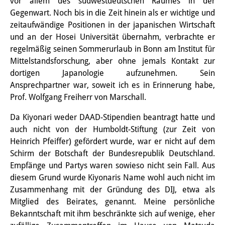
vor allem des südwestdeutschen Raumes in der
Sonstige Veranstaltungen
Gegenwart. Noch bis in die Zeit hinein als er wichtige und
zeitaufwändige Positionen in der japanischen Wirtschaft
Publikationen
und an der Hosei Universität übernahm, verbrachte er
regelmäßig seinen Sommerurlaub in Bonn am Institut für
Publikationsübersicht
Mittelstandsforschung, aber ohne jemals Kontakt zur
dortigen Japanologie aufzunehmen. Sein
Contemporary Japan
Ansprechpartner war, soweit ich es in Erinnerung habe,
DIJ Monographienreihe
Prof. Wolfgang Freiherr von Marschall.
Da Kiyonari weder DAAD-Stipendien beantragt hatte und
DIJ Working Papers
auch nicht von der Humboldt-Stiftung (zur Zeit von
DIJ Newsletter
Heinrich Pfeiffer) gefördert wurde, war er nicht auf dem
Schirm der Botschaft der Bundesrepublik Deutschland.
DIJ Videos
Empfänge und Partys waren sowieso nicht sein Fall. Aus
diesem Grund wurde Kiyonaris Name wohl auch nicht im
Miscellanea
Zusammenhang mit der Gründung des DIJ, etwa als
Mitglied des Beirates, genannt. Meine persönliche
Podcasts
Bekanntschaft mit ihm beschränkte sich auf wenige, eher