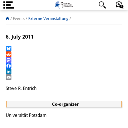
Über uns
日本語
English
Deutsch
/ Events
/
Externe Veranstaltung
/
Institut
6. July 2011
Team
Institutsleitung
Bluesky
Reddit
Mastodon
Forschungsteam
Facebook
LinkedIn
Publikationen &
Email
Wissenschaftskommunikation
Steve R. Entrich
Forschungsservice
Co-organizer
GastwissenschaftlerInnen
Universität Potsdam
StipendiatInnen