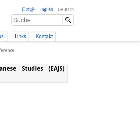
日本語
English
Deutsch
us!
Links
Kontakt
nference
anese Studies (EAJS)