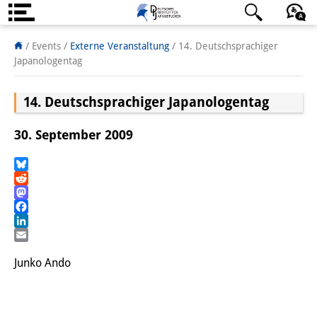
Über uns
日本語
English
Deutsch
/ Events
/
Externe Veranstaltung
/
14. Deutschsprachiger
Japanologentag
Institut
14. Deutschsprachiger Japanologentag
Team
Institutsleitung
30. September 2009
Forschungsteam
Bluesky
Reddit
Publikationen &
Mastodon
Wissenschaftskommunikation
Facebook
LinkedIn
Forschungsservice
Email
Junko Ando
GastwissenschaftlerInnen
StipendiatInnen