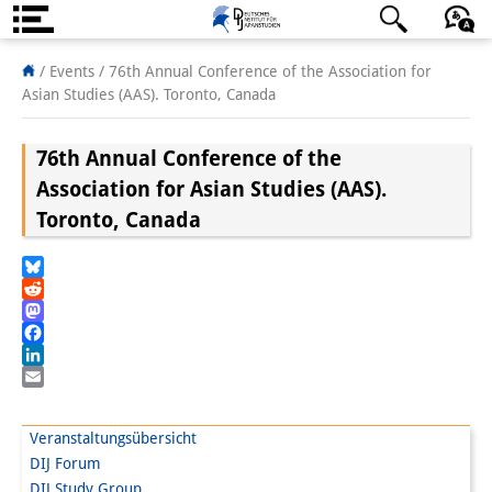
Über uns
日本語
English
Deutsch
/ Events /
76th Annual Conference of the Association for
Asian Studies (AAS). Toronto, Canada
Institut
76th Annual Conference of the
Team
Association for Asian Studies (AAS).
Institutsleitung
Toronto, Canada
Forschungsteam
Bluesky
Publikationen &
Reddit
Mastodon
Wissenschaftskommunikation
Facebook
LinkedIn
Forschungsservice
Email
GastwissenschaftlerInnen
Veranstaltungsübersicht
DIJ Forum
StipendiatInnen
DIJ Study Group