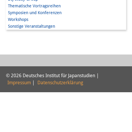
Thematische Vortragsreihen
PraktikantInnen
Symposien und Konferenzen
Workshops
DIJ Alumni
Sonstige Veranstaltungen
Forschung
Forschungsüberblick
Forschungsfeld:
Nachhaltigkeit in Japan
© 2026 Deutsches Institut für Japanstudien |
Forschungsfeld:
Impressum
|
Datenschutzerklärung
Digitale Transformation
Forschungsfeld:
Japan transregional
Knowledge Lab: