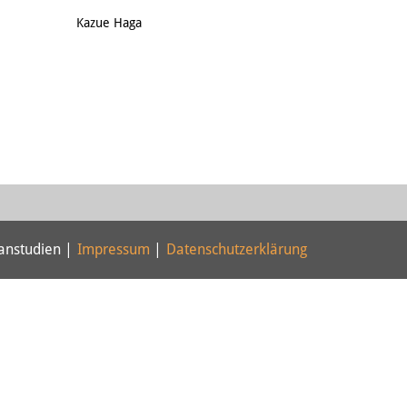
Email
Kazue Haga
panstudien |
Impressum
|
Datenschutzerklärung