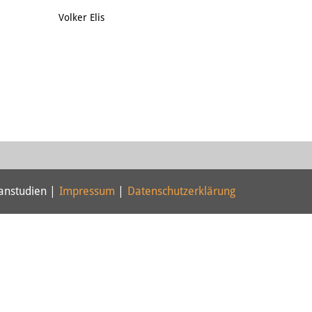
Email
Volker Elis
panstudien |
Impressum
|
Datenschutzerklärung