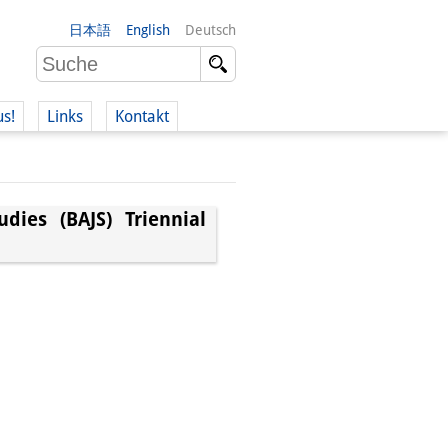
日本語
English
Deutsch
us!
Links
Kontakt
udies (BAJS) Triennial