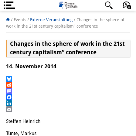
Über uns
日本語
English
Deutsch
/ Events
/
Externe Veranstaltung
/
Changes in the sphere of
work in the 21st century capitalism” conference
Institut
Changes in the sphere of work in the 21st
Team
century capitalism” conference
Institutsleitung
14. November 2014
Forschungsteam
Publikationen &
Bluesky
Reddit
Wissenschaftskommunikation
Mastodon
Facebook
Forschungsservice
LinkedIn
Email
GastwissenschaftlerInnen
Steffen Heinrich
StipendiatInnen
Tünte, Markus