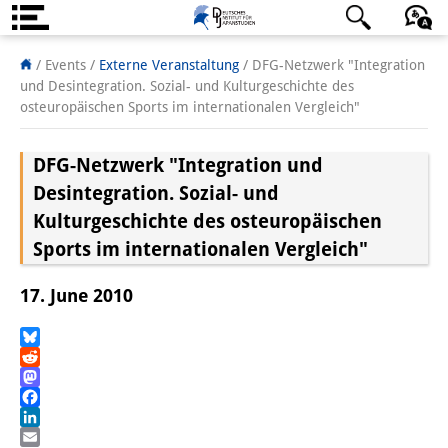
Über uns
日本語
English
Deutsch
/ Events
/
Externe Veranstaltung
/
DFG-Netzwerk "Integration
und Desintegration. Sozial- und Kulturgeschichte des
Institut
osteuropäischen Sports im internationalen Vergleich"
Team
DFG-Netzwerk "Integration und
Institutsleitung
Desintegration. Sozial- und
Kulturgeschichte des osteuropäischen
Forschungsteam
Sports im internationalen Vergleich"
Publikationen &
17. June 2010
Wissenschaftskommunikation
Forschungsservice
Bluesky
Reddit
GastwissenschaftlerInnen
Mastodon
Facebook
StipendiatInnen
LinkedIn