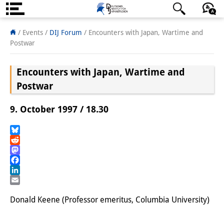
Über uns
日本語
English
Deutsch
/ Events
/
DIJ Forum
/
Encounters with Japan, Wartime and
Postwar
Institut
Encounters with Japan, Wartime and
Team
Postwar
Institutsleitung
9. October 1997 / 18.30
Forschungsteam
Publikationen &
Bluesky
Reddit
Wissenschaftskommunikation
Mastodon
Facebook
Forschungsservice
LinkedIn
Email
GastwissenschaftlerInnen
Donald Keene (Professor emeritus, Columbia University)
StipendiatInnen