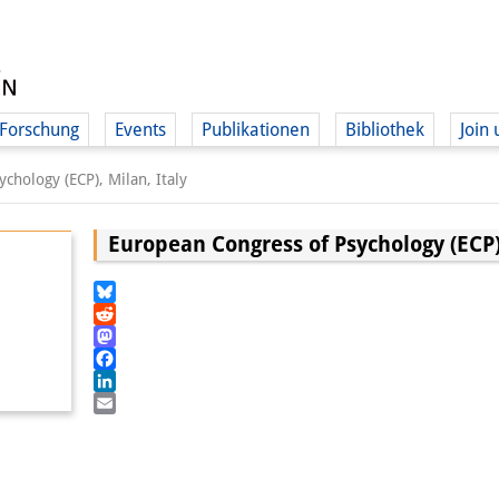
Forschung
Events
Publikationen
Bibliothek
Join 
chology (ECP), Milan, Italy
European Congress of Psychology (ECP),
Bluesky
Reddit
Mastodon
Facebook
LinkedIn
Email