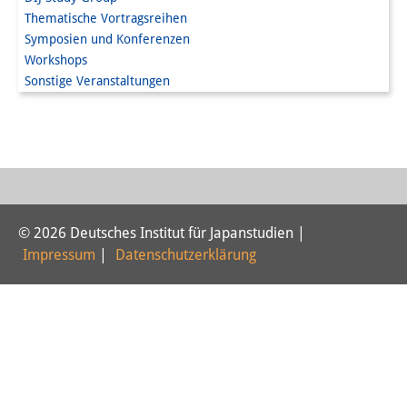
Thematische Vortragsreihen
PraktikantInnen
Symposien und Konferenzen
Workshops
DIJ Alumni
Sonstige Veranstaltungen
Forschung
Forschungsüberblick
Forschungsfeld:
Nachhaltigkeit in Japan
© 2026 Deutsches Institut für Japanstudien |
Forschungsfeld:
Impressum
|
Datenschutzerklärung
Digitale Transformation
Forschungsfeld:
Japan transregional
Knowledge Lab: