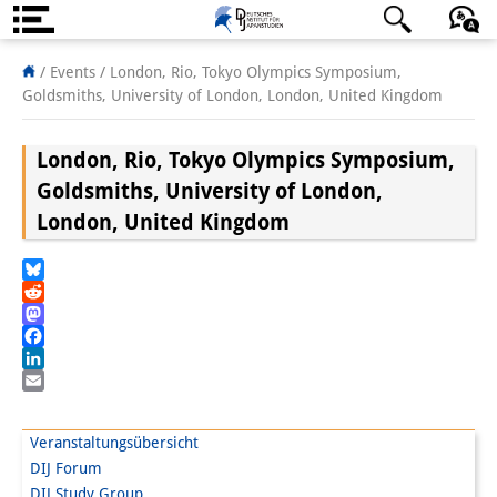
Über uns
日本語
English
Deutsch
/ Events /
London, Rio, Tokyo Olympics Symposium,
Goldsmiths, University of London, London, United Kingdom
Institut
London, Rio, Tokyo Olympics Symposium,
Team
Goldsmiths, University of London,
Institutsleitung
London, United Kingdom
Forschungsteam
Bluesky
Publikationen &
Reddit
Mastodon
Wissenschaftskommunikation
Facebook
LinkedIn
Forschungsservice
Email
GastwissenschaftlerInnen
Veranstaltungsübersicht
DIJ Forum
StipendiatInnen
DIJ Study Group