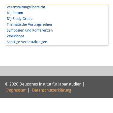
PraktikantInnen
Veranstaltungsübersicht
DIJ Forum
DIJ Alumni
DIJ Study Group
Thematische Vortragsreihen
Forschung
Symposien und Konferenzen
Workshops
Forschungsüberblick
Sonstige Veranstaltungen
Forschungsfeld:
Nachhaltigkeit in Japan
Forschungsfeld:
Digitale Transformation
© 2026 Deutsches Institut für Japanstudien |
Forschungsfeld:
Impressum
|
Datenschutzerklärung
Japan transregional
Knowledge Lab: