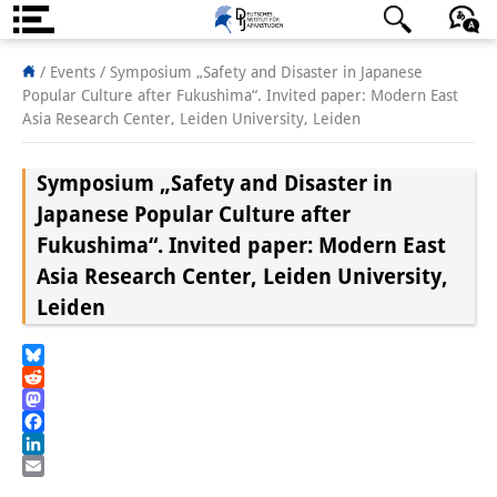
Über uns
日本語
English
Deutsch
/ Events /
Symposium „Safety and Disaster in Japanese
Popular Culture after Fukushima“. Invited paper: Modern East
Institut
Asia Research Center, Leiden University, Leiden
Team
Symposium „Safety and Disaster in
Institutsleitung
Japanese Popular Culture after
Fukushima“. Invited paper: Modern East
Forschungsteam
Asia Research Center, Leiden University,
Publikationen &
Leiden
Wissenschaftskommunikation
Bluesky
Forschungsservice
Reddit
Mastodon
GastwissenschaftlerInnen
Facebook
LinkedIn
StipendiatInnen
Email