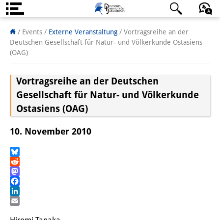
Über uns
日本語
English
Deutsch
/ Events
/
Externe Veranstaltung
/
Vortragsreihe an der
Deutschen Gesellschaft für Natur- und Völkerkunde Ostasiens
Institut
(OAG)
Team
Vortragsreihe an der Deutschen
Institutsleitung
Gesellschaft für Natur- und Völkerkunde
Ostasiens (OAG)
Forschungsteam
10. November 2010
Publikationen &
Wissenschaftskommunikation
Bluesky
Reddit
Forschungsservice
Mastodon
Facebook
GastwissenschaftlerInnen
LinkedIn
Email
StipendiatInnen