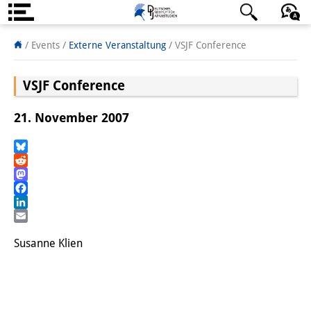
Über uns
日本語
English
Deutsch
/ Events
/
Externe Veranstaltung
/
VSJF Conference
Institut
VSJF Conference
Team
21. November 2007
Institutsleitung
Forschungsteam
Bluesky
Reddit
Mastodon
Publikationen &
Facebook
Wissenschaftskommunikation
LinkedIn
Email
Forschungsservice
Susanne Klien
GastwissenschaftlerInnen
StipendiatInnen