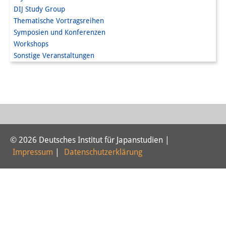
DIJ Study Group
PraktikantInnen
Thematische Vortragsreihen
Symposien und Konferenzen
DIJ Alumni
Workshops
Forschung
Sonstige Veranstaltungen
Forschungsüberblick
Forschungsfeld:
Nachhaltigkeit in Japan
Forschungsfeld:
© 2026 Deutsches Institut für Japanstudien |
Impressum
|
Datenschutzerklärung
Digitale Transformation
Forschungsfeld:
Japan transregional
Knowledge Lab: