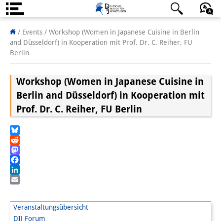
Über uns
日本語
English
Deutsch
/ Events /
Workshop (Women in Japanese Cuisine in Berlin
and Düsseldorf) in Kooperation mit Prof. Dr. C. Reiher, FU
Institut
Berlin
Team
Workshop (Women in Japanese Cuisine in
Institutsleitung
Berlin and Düsseldorf) in Kooperation mit
Prof. Dr. C. Reiher, FU Berlin
Forschungsteam
Publikationen &
Bluesky
Reddit
Wissenschaftskommunikation
Mastodon
Facebook
Forschungsservice
LinkedIn
Email
GastwissenschaftlerInnen
Veranstaltungsübersicht
StipendiatInnen
DIJ Forum