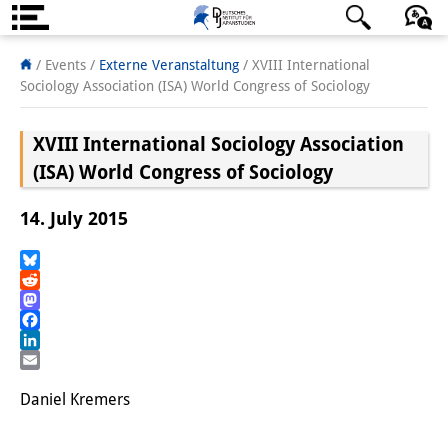
Über uns
日本語
English
Deutsch
/ Events
/
Externe Veranstaltung
/
XVIII International
Sociology Association (ISA) World Congress of Sociology
Institut
XVIII International Sociology Association
Team
(ISA) World Congress of Sociology
Institutsleitung
14. July 2015
Forschungsteam
Publikationen &
Bluesky
Reddit
Wissenschaftskommunikation
Mastodon
Facebook
Forschungsservice
LinkedIn
Email
GastwissenschaftlerInnen
Daniel Kremers
StipendiatInnen