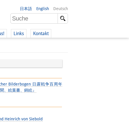
日本語
English
Deutsch
us!
Links
Kontakt
 deutscher Bilderbogen 日露戦争百周年
聞、絵葉書、錦絵』
nd Heinrich von Siebold