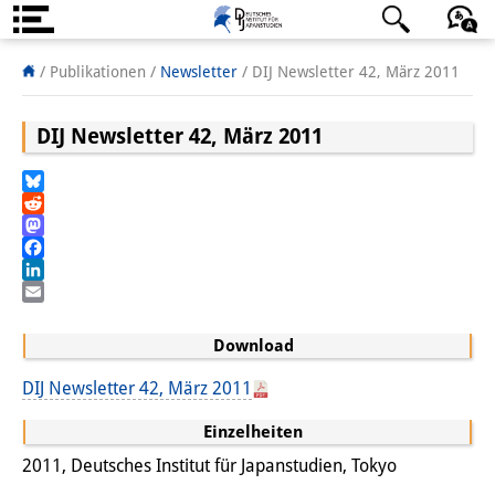
Über uns
日本語
English
Deutsch
/ Publikationen /
Newsletter
/
DIJ Newsletter 42, März 2011
Institut
DIJ Newsletter 42, März 2011
Team
Bluesky
Institutsleitung
Reddit
Mastodon
Forschungsteam
Facebook
LinkedIn
Publikationen &
Email
Wissenschaftskommunikation
Download
Forschungsservice
DIJ Newsletter 42, März 2011
GastwissenschaftlerInnen
Einzelheiten
2011, Deutsches Institut für Japanstudien, Tokyo
StipendiatInnen