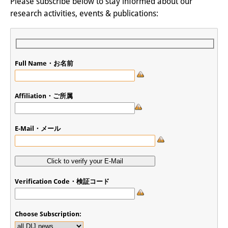
Please subscribe below to stay informed about our
Wissensproduktion und
research activities, events & publications:
Wissensinfrastrukturen
Individuelle Projekte
Full Name・お名前
Abgeschlossene Forschung
Events
Affiliation・ご所属
Veranstaltungsübersicht
E-Mail・メール
DIJ Forum
DIJ Study Group
Thematische Vortragsreihen
Verification Code・検証コード
Symposien und Konferenzen
Choose Subscription:
Workshops