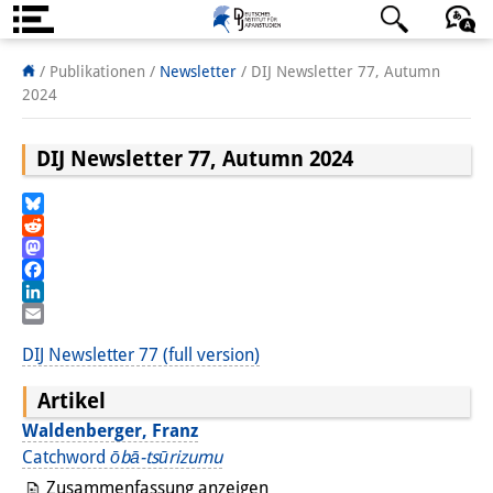
Über uns
日本語
English
Deutsch
/ Publikationen /
Newsletter
/
DIJ Newsletter 77, Autumn
2024
Institut
DIJ Newsletter 77, Autumn 2024
Team
Institutsleitung
Bluesky
Reddit
Forschungsteam
Mastodon
Facebook
Publikationen &
LinkedIn
Email
Wissenschaftskommunikation
DIJ Newsletter 77 (full version)
Forschungsservice
Artikel
GastwissenschaftlerInnen
Waldenberger, Franz
Catchword
ōbā-tsūrizumu
StipendiatInnen
Zusammenfassung anzeigen