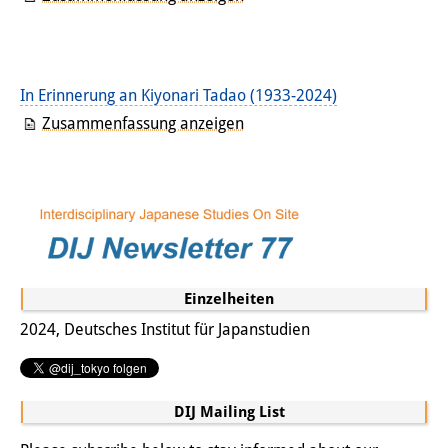
PraktikantInnen
DIJ Alumni
In Erinnerung an Kiyonari Tadao (1933-2024)
Forschung
Zusammenfassung anzeigen
Forschungsüberblick
Forschungsfeld:
Nachhaltigkeit in Japan
Forschungsfeld:
Einzelheiten
Digitale Transformation
2024, Deutsches Institut für Japanstudien
Forschungsfeld:
Japan transregional
DIJ Mailing List
Knowledge Lab: