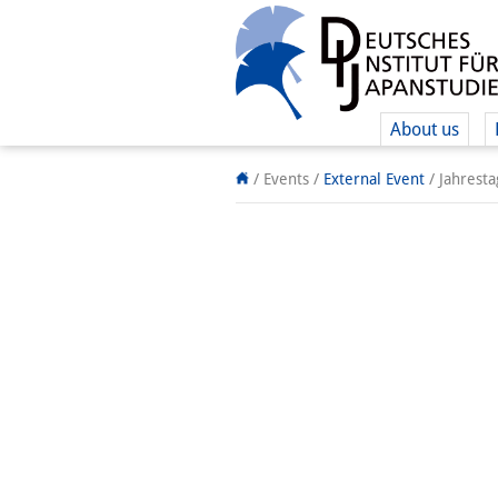
About us
/ Events
/
External Event
/
Jahresta