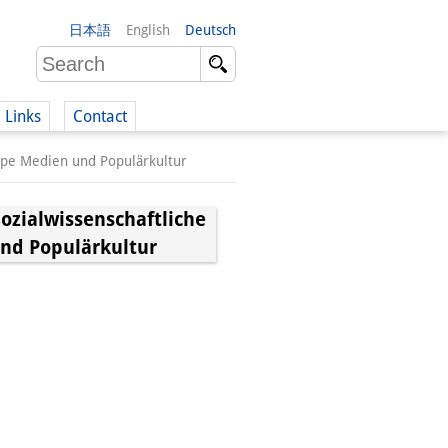
日本語
English
Deutsch
Links
Contact
uppe Medien und Populärkultur
(German)
ialwissenschaftliche
nd Populärkultur
German)