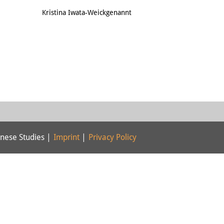
Email
Kristina Iwata-Weickgenannt
nese Studies |
Imprint
|
Privacy Policy