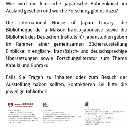
Wie wird die klassische japanische Bühnenkunst im
Interns
Ausland gesehen und welche Forschung gibt es dazu?
DIJ Alumni
Die International House of Japan Library, die
Bibliothèque de la Maison franco-japonaise sowie die
Research
Bibliothek des Deutschen Instituts für Japanstudien geben
im Rahmen einer gemeinsamen Bücherausstellung
Research Overview
Einblicke in englisch-, französisch- und deutschsprachige
Research cluster:
Übersetzungen sowie Forschungsliteratur zum Thema
Kabuki und Bunraku.
Sustainability in Japan
Falls Sie Fragen zu Inhalten oder zum Besuch der
Research cluster:
Ausstellung haben sollten, kontaktieren Sie bitte die
jeweilige Bibliothek.
Digital Transformation
Research cluster:
Japan Transregional
Knowledge Lab: