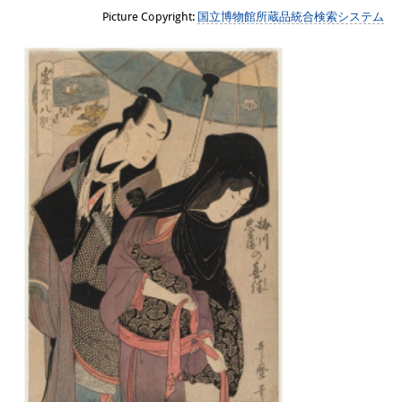
Knowledge Production and
Picture Copyright:
国立博物館所蔵品統合検索システム
Knowledge Infrastructures
Individual projects
Previous Research Foci
Events
Events Overview
DIJ Forum
DIJ Study Group
Series of Lectures
Symposia and Conferences
Workshops