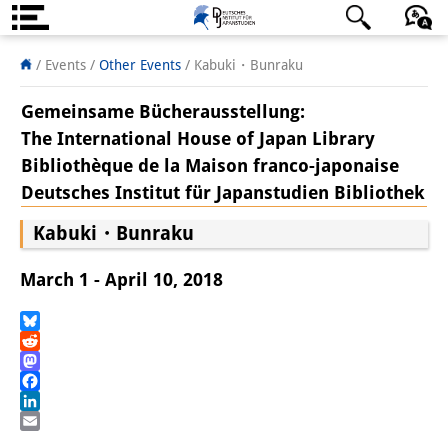
About us
日本語
English
Deutsch
/ Events
/
Other Events
/
Kabuki・Bunraku
Institute
Gemeinsame Bücherausstellung:
The International House of Japan Library
Team
Bibliothèque de la Maison franco-japonaise
Directorate
Deutsches Institut für Japanstudien Bibliothek
Research Team
Kabuki・Bunraku
Publications &
March 1 - April 10, 2018
Science Communication
Bluesky
Research Support
Reddit
Mastodon
Visiting Scholars
Facebook
LinkedIn
PhD Students
Email