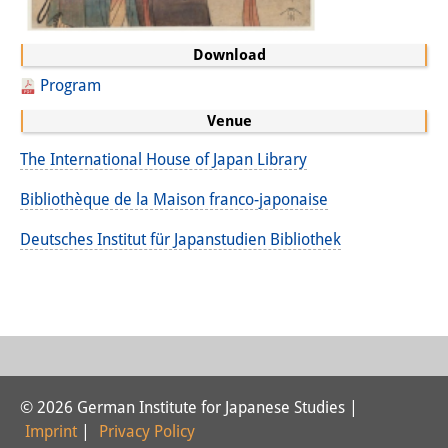
Other Events
Download
Publications
Program
Publications Overview
Venue
Recent Publications
The International House of Japan Library
Contemporary Japan
Bibliothèque de la Maison franco-japonaise
DIJ Monograph Series
Deutsches Institut für Japanstudien Bibliothek
DIJ Working Papers
DIJ Newsletter
DIJ Videos
Miscellanea
© 2026 German Institute for Japanese Studies |
Imprint
|
Privacy Policy