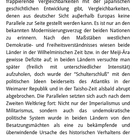
frappierende Vergleichbarkeiten mit der japanischen
Other Events
geschichtlichen Entwicklung gibt, Vergleichbarkeiten,
denen aus deutscher Sicht auβerhalb Europas keine
Publications
Parallele zur Seite gestellt werden kann. Es ist nur an den
bekannten Modernisierungsverzug der beiden Nationen
Publications Overview
zu erinnern. Nach den Maßstäben westlichen
Demokratie- und Freiheitsverständnisses wiesen beide
Recent Publications
Länder in der Wilhelminischen Zeit bzw. in der Meiji-Ära
Contemporary Japan
gewisse Defizite auf; in beiden Ländern versuchte man
später (freilich mit unterschiedlicher Intensität)
DIJ Monograph Series
aufzuholen, doch wurde der “Schulterschluß” mit den
politischen Ideen beiderseits des Atlantiks in der
DIJ Working Papers
Weimarer Republik und in der Taisho-Zeit alsbald abrupt
abgebrochen. Die Parallelen setzten sich auch nach dem
DIJ Newsletter
Zweiten Weltkrieg fort: Nicht nur der Imperialismus und
DIJ Videos
Militarismus, sondern auch das undemokratische
politische System wurde in beiden Ländern von den
Miscellanea
Besatzungsmächten als eine zu bekämpfende und
überwindende Ursache des historischen Verhaltens der