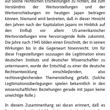
auf solche rechtlichen Erscheinungen zu richten, die zum
Knowledge Production and
Verständnis der Wertvorstellungen und der
Wertverschiebungen im heutigen Japan beitragen
Knowledge Infrastructures
können. Niemand wird bestreiten, daß in dieser Hinsicht
Individual projects
den Jahren nach der Kapitulation Japans im Hinblick auf
den Einfluβ vor allem US-amerikanischer
Previous Research Foci
Wertvorstellungen eine hervorragende Rolle zukommt.
Die Jahre nach 1945 bilden einen Einschnitt, der in seinen
Events
Wirkungen bis in die Gegenwart hineinreicht. Um für
diese Fragestellungen sozusagen die Legitimation eines
Events Overview
deutschen Instituts und deutscher Wissenschaftler zu
DIJ Forum
untermauern, wurde der Entschluβ zu einer die deutsche
Rechtsentwicklung einschlieβenden, also
DIJ Study Group
rechtsvergleichenden Themenstellung gefaßt. (Solche
Legitimationsüberlegungen spielen bekanntlich in den
Series of Lectures
wissenschaftlichen Beziehungen gerade mit Japan keine
unwichtige Rolle.)
Symposia and Conferences
In diesem Zusammenhang sei daran erinnert, daß es
Workshops