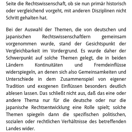
Seite die Rechtswissenschaft, ob sie nun primär historisch
Join us!
oder vergleichend vorgeht, mit anderen Disziplinen nicht
Schritt gehalten hat.
Job Openings
Bei der Auswahl der Themen, die von deutschen und
Senior Research Fellows
(German)
japanischen Rechtswissenschaftlern gemeinsam
vorgenommen wurde, stand der Gesichtspunkt der
Doctoral Scholarship Programme
Vergleichbarkeit im Vordergrund. Es wurde daher der
Schwerpunkt auf solche Themen gelegt, die in beiden
Scholar in Residence Programme
Ländern Kontinuitäten und Fremdeinflüsse
widerspiegeln, an denen sich also Gemeinsamkeiten und
Internship
(German)
Unterschiede in dem Zusammenspiel von eigener
Links
Tradition und exogenen Einflüssen besonders deutlich
ablesen lassen. Das schließt nicht aus, daß das eine oder
Contact
andere Thema nur für die deutsche oder nur die
japanische Rechtsentwicklung eine Rolle spielt; solche
Access
Themen spiegeln dann die spezifischen politischen,
sozialen oder rechtlichen Verhältnisse des betreffenden
Media Contact
Landes wider.