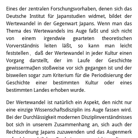
Email
Interns
Eines der zentralen Forschungsvorhaben, denen sich das
Deutsche Institut für Japanstudien widmet, bildet der
DIJ Alumni
Wertewandel in der Gegenwart Japans. Wenn man das
Thema des Wertewandels ins Auge faßt und sich nicht
Research
von einem irgendwie gearteten theoretischen
Vorverständnis leiten läßt, so kann man leicht
Research Overview
feststellen、daß der Wertewandel in jeder Kultur einen
Research cluster:
Vorgang darstellt, der im Laufe der Geschichte
gewissermaβen stoßweise vor sich gegangen ist und der
Sustainability in Japan
bisweilen sogar zum Kriterium für die Periodisierung der
Geschichte einer bestimmten Kultur oder eines
Research cluster:
bestimmten Landes erhoben wurde.
Digital Transformation
Der Wertewandel ist natürlich ein Aspekt, den nicht nur
Research cluster:
eine einzige Wissenschaftsdisziplin ins Auge fassen wird.
Bei der Durchlässigkeit modernen Disziplinverständnisses
Japan Transregional
bot sich in unserem Zusammenhang an, sich auch der
Rechtsordnung Japans zuzuwenden und das Augenmerk
Knowledge Lab: