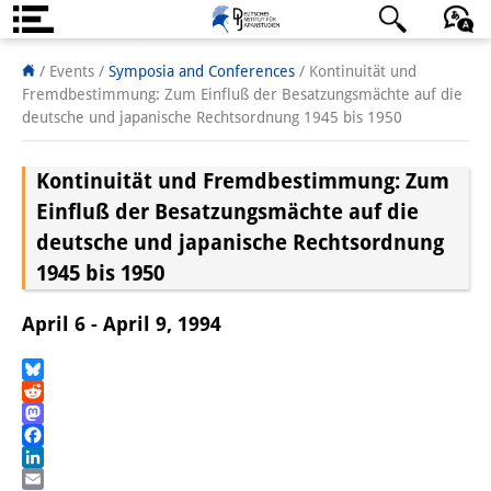
About us
日本語
English
Deutsch
/ Events
/
Symposia and Conferences
/
Kontinuität und
Fremdbestimmung: Zum Einfluß der Besatzungsmächte auf die
Institute
deutsche und japanische Rechtsordnung 1945 bis 1950
Team
Kontinuität und Fremdbestimmung: Zum
Directorate
Einfluß der Besatzungsmächte auf die
deutsche und japanische Rechtsordnung
Research Team
1945 bis 1950
Publications &
April 6 - April 9, 1994
Science Communication
Research Support
Bluesky
Reddit
Visiting Scholars
Mastodon
Facebook
PhD Students
LinkedIn