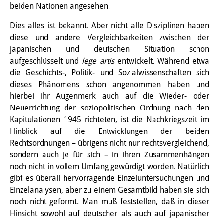
Podcasts
beiden Nationen angesehen.
Former Publication Series
Dies alles ist bekannt. Aber nicht alle Disziplinen haben
diese und andere Vergleichbarkeiten zwischen der
Library
japanischen und deutschen Situation schon
The Library is open to the public.
aufgeschlüsselt und
lege artis
entwickelt. Während etwa
die Geschichts-, Politik- und Sozialwissenschaften sich
Please contact us in advance.
dieses Phänomens schon angenommen haben und
hierbei ihr Augenmerk auch auf die Wieder- oder
Information
Neuerrichtung der soziopolitischen Ordnung nach den
Catalogue
Kapitulationen 1945 richteten, ist die Nachkriegszeit im
Hinblick auf die Entwicklungen der beiden
Bandō Collection
Rechtsordnungen – übrigens nicht nur rechtsvergleichend,
sondern auch je für sich – in ihren Zusammenhängen
Trilingual Glossary of Demographic
noch nicht in vollem Umfang gewürdigt worden. Natürlich
Terminology
gibt es überall hervorragende Einzeluntersuchungen und
Einzelanalysen, aber zu einem Gesamtbild haben sie sich
Special Collections in Japanese
noch nicht geformt. Man muß feststellen, daß in dieser
Hinsicht sowohl auf deutscher als auch auf japanischer
University Libraries