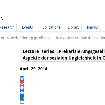
Research
Events
Publications
Library
Join us!
series „Prekarisierungsgesellschaften in Ostasien? Aspekte der soziale
Lecture series „Prekarisierungsgesel
Aspekte der sozialen Ungleichheit in 
(
April 29, 2014
Bluesky
Reddit
Mastodon
Facebook
LinkedIn