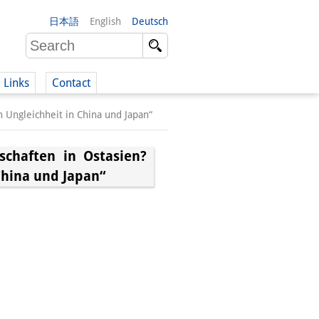
日本語
English
Deutsch
Links
Contact
n Ungleichheit in China und Japan“
(German)
lschaften in Ostasien?
China und Japan“
German)