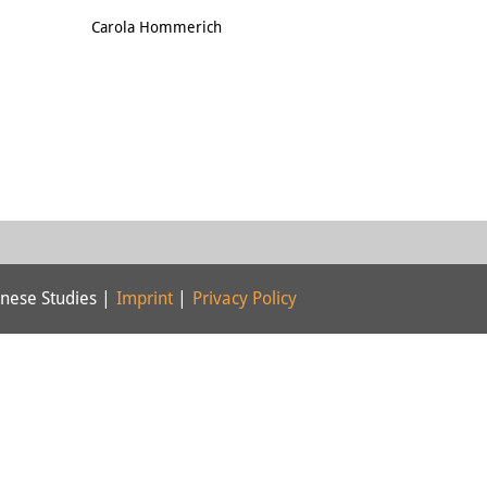
Email
Carola Hommerich
nese Studies |
Imprint
|
Privacy Policy