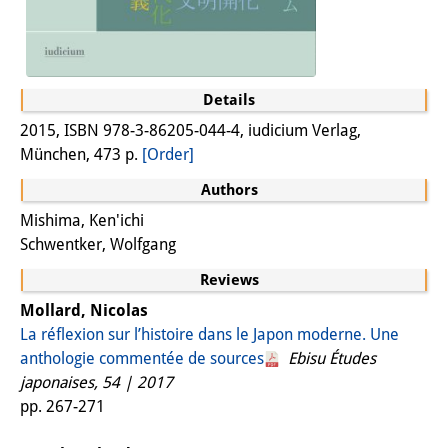
Other Events
Publications
Details
Publications Overview
2015, ISBN 978-3-86205-044-4, iudicium Verlag,
Recent Publications
München, 473 p.
[Order]
Authors
Contemporary Japan
Mishima, Ken'ichi
DIJ Monograph Series
Schwentker, Wolfgang
DIJ Working Papers
Reviews
Mollard, Nicolas
DIJ Newsletter
La réflexion sur l’histoire dans le Japon moderne. Une
anthologie commentée de sources
Ebisu Études
DIJ Videos
japonaises, 54 | 2017
Miscellanea
pp. 267-271