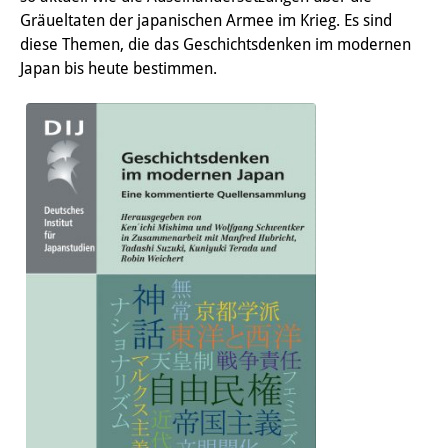
Knowledge Production and
Gräueltaten der japanischen Armee im Krieg. Es sind
diese Themen, die das Geschichtsdenken im modernen
Knowledge Infrastructures
Japan bis heute bestimmen.
Individual projects
Previous Research Foci
Events
Events Overview
DIJ Forum
DIJ Study Group
Series of Lectures
Symposia and Conferences
Workshops