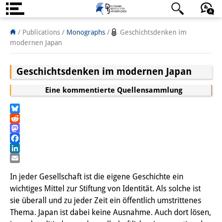
About us
日本語
English
Deutsch
/ Publications /
Monographs
/
Geschichtsdenken im
modernen Japan
Institute
Geschichtsdenken im modernen Japan
Team
Eine kommentierte Quellensammlung
Directorate
Research Team
Bluesky
Reddit
Publications &
Mastodon
Facebook
Science Communication
LinkedIn
Email
Research Support
In jeder Gesellschaft ist die eigene Geschichte ein
wichtiges Mittel zur Stiftung von Identität. Als solche ist
Visiting Scholars
sie überall und zu jeder Zeit ein öffentlich umstrittenes
Thema. Japan ist dabei keine Ausnahme. Auch dort lösen,
PhD Students