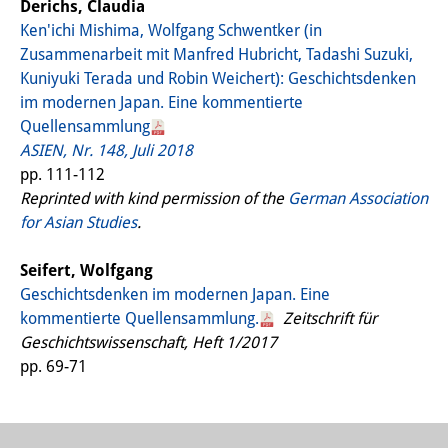
Podcasts
Derichs, Claudia
Ken'ichi Mishima, Wolfgang Schwentker (in
Former Publication Series
Zusammenarbeit mit Manfred Hubricht, Tadashi Suzuki,
Kuniyuki Terada und Robin Weichert): Geschichtsdenken
Library
im modernen Japan. Eine kommentierte
The Library is open to the public.
Quellensammlung
ASIEN, Nr. 148, Juli 2018
Please contact us in advance.
pp. 111-112
Reprinted with kind permission of the
German Association
Information
for Asian Studies
.
Catalogue
Seifert, Wolfgang
Bandō Collection
Geschichtsdenken im modernen Japan. Eine
kommentierte Quellensammlung.
Zeitschrift für
Trilingual Glossary of Demographic
Geschichtswissenschaft, Heft 1/2017
Terminology
pp. 69-71
Special Collections in Japanese
University Libraries