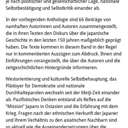
je nach politischer und gesellschaftlicher Lage, nationale
Interns
Selbstbestätigung und Selbstkritik einander ab.
DIJ Alumni
In der vorliegenden Anthologie sind 66 Beiträge von
namhaften Autorinnen und Autoren zusammengestellt,
Research
die in ihren Texten den Diskurs über die japanische
Geschichte in den letzten 150 Jahren maßgeblich geprägt
Research Overview
haben. Die Texte kommen in diesem Band in der Regel
nur in kommentierten Auszügen zum Abdruck. Ihnen sind
Research cluster:
Einführungen vorangestellt, die über die Autoren und die
Sustainability in Japan
zeitgeschichtlichen Hintergründe informieren.
Research cluster:
Westorientierung und kulturelle Selbstbehauptung, das
Plädoyer für Demokratie und nationale
Digital Transformation
Durchhalteparolen wechseln seit der Meiji-Zeit einander
ab. Pazifistisches Denken entstand als Reflex auf die
Research cluster:
“Mission” Japans in Ostasien und die Erfahrung mit dem
Japan Transregional
Krieg. Fragen nach der ethnischen Herkunft der Japaner
und ihrem Verhältnis zu den asiatischen Nachbarn sind
Knowledge Lab:
so aktuell wie die Auseinandersetzungen über die