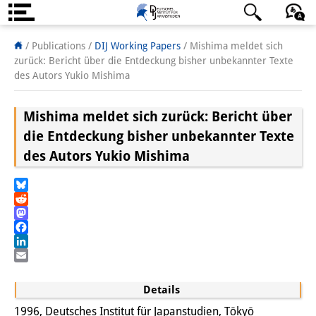
About us
日本語
English
Deutsch
/ Publications /
DIJ Working Papers
/
Mishima meldet sich
zurück: Bericht über die Entdeckung bisher unbekannter Texte
Institute
des Autors Yukio Mishima
Team
Mishima meldet sich zurück: Bericht über
Directorate
die Entdeckung bisher unbekannter Texte
des Autors Yukio Mishima
Research Team
Publications &
Bluesky
Reddit
Science Communication
Mastodon
Facebook
Research Support
LinkedIn
Email
Visiting Scholars
Details
PhD Students
1996, Deutsches Institut für Japanstudien, Tōkyō