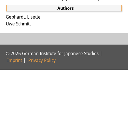
Interns
Authors
Gebhardt, Lisette
DIJ Alumni
Uwe Schmitt
Research
Research Overview
© 2026 German Institute for Japanese Studies |
Research cluster:
Imprint
|
Privacy Policy
Sustainability in Japan
Research cluster:
Digital Transformation
Research cluster:
Japan Transregional
Knowledge Lab: