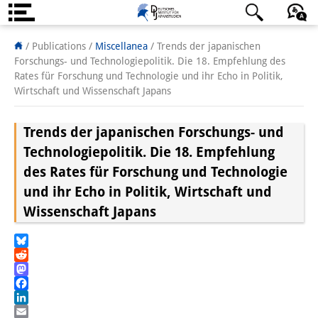
About us
日本語
English
Deutsch
/ Publications /
Miscellanea
/
Trends der japanischen
Forschungs- und Technologiepolitik. Die 18. Empfehlung des
Institute
Rates für Forschung und Technologie und ihr Echo in Politik,
Wirtschaft und Wissenschaft Japans
Team
Trends der japanischen Forschungs- und
Directorate
Technologiepolitik. Die 18. Empfehlung
Research Team
des Rates für Forschung und Technologie
und ihr Echo in Politik, Wirtschaft und
Publications &
Wissenschaft Japans
Science Communication
Research Support
Bluesky
Reddit
Visiting Scholars
Mastodon
Facebook
PhD Students
LinkedIn