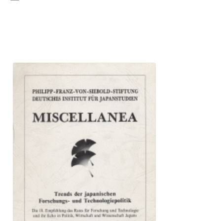
Email
Interns
DIJ Alumni
Research
Research Overview
Research cluster:
Sustainability in Japan
Research cluster:
Digital Transformation
Research cluster:
Japan Transregional
Knowledge Lab: