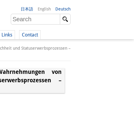
日本語
English
Deutsch
Links
Contact
chheit und Statuserwerbsprozessen –
(German)
 Wahrnehmungen von
serwerbsprozessen –
German)