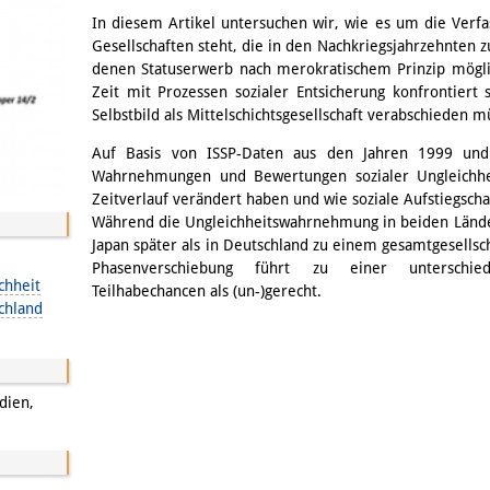
Email
In diesem Artikel untersuchen wir, wie es um die Verf
Gesellschaften steht, die in den Nachkriegsjahrzehnten zu
denen Statuserwerb nach merokratischem Prinzip mögli
Zeit mit Prozessen sozialer Entsicherung konfrontiert
Selbstbild als Mittelschichtsgesellschaft verabschieden m
Auf Basis von ISSP-Daten aus den Jahren 1999 und
Wahrnehmungen und Bewertungen sozialer Ungleichhe
Zeitverlauf verändert haben und wie soziale Aufstiegsc
Während die Ungleichheitswahrnehmung in beiden Lände
Japan später als in Deutschland zu einem gesamtgesellsc
Phasenverschiebung führt zu einer unterschied
chheit
Teilhabechancen als (un-)gerecht.
chland
dien,