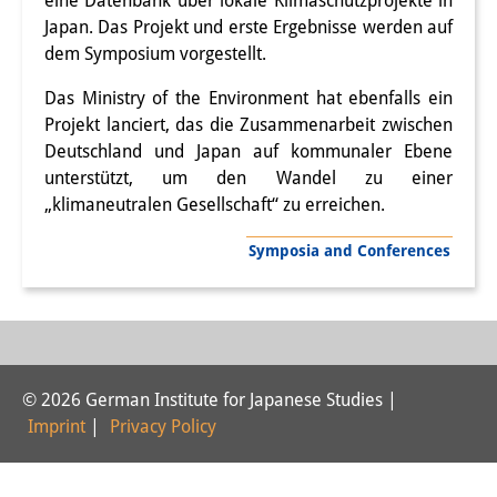
eine Datenbank über lokale Klimaschutzprojekte in
Japan. Das Projekt und erste Ergebnisse werden auf
Interns
dem Symposium vorgestellt.
DIJ Alumni
Das Ministry of the Environment hat ebenfalls ein
Research
Projekt lanciert, das die Zusammenarbeit zwischen
Deutschland und Japan auf kommunaler Ebene
Research Overview
unterstützt, um den Wandel zu einer
„klimaneutralen Gesellschaft“ zu erreichen.
Research cluster:
Symposia and Conferences
Sustainability in Japan
Research cluster:
Digital Transformation
Research cluster:
© 2026 German Institute for Japanese Studies |
Imprint
|
Privacy Policy
Japan Transregional
Knowledge Lab: