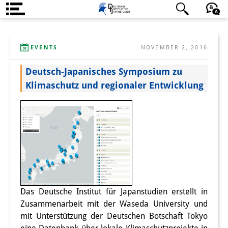
About us
日本語
English
Deutsch
EVENTS
NOVEMBER 2, 2016
Institute
Deutsch-Japanisches Symposium zu
Team
Klimaschutz und regionaler Entwicklung
Directorate
Research Team
Publications &
Science Communication
Research Support
Das Deutsche Institut für Japanstudien erstellt in
Visiting Scholars
Zusammenarbeit mit der Waseda University und
mit Unterstützung der Deutschen Botschaft Tokyo
PhD Students