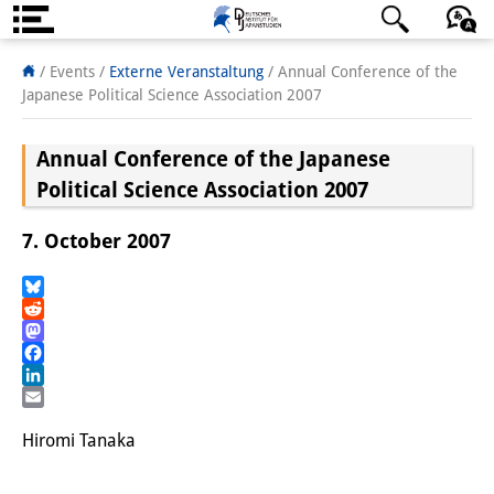
Über uns
日本語
English
Deutsch
/ Events
/
Externe Veranstaltung
/
Annual Conference of the
Japanese Political Science Association 2007
Institut
Annual Conference of the Japanese
Team
Political Science Association 2007
Institutsleitung
7. October 2007
Forschungsteam
Publikationen &
Bluesky
Reddit
Wissenschaftskommunikation
Mastodon
Facebook
Forschungsservice
LinkedIn
Email
GastwissenschaftlerInnen
Hiromi Tanaka
StipendiatInnen