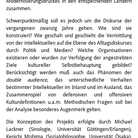
Frühere Publikationsreihen
Modernisierungsdruckes in den entspechenden Ländern
zusammen.
Bibliothek
Schwerpunktmäßig soll es jedoch um die Diskurse der
Die Bibliothek ist für die
vergangenen zwanzig Jahre gehen. Wie sind sie
konstruiert? Wie geschah und geschieht die Vermittlung
Öffentlichkeit zugänglich.
von der intellektuellen auf die Ebene des Alltagsdiskurses
Bitte melden Sie sich vorher an.
durch Politik und Medien? Welche Organisationen
existieren oder wurden zur Verfolgung der angestrebten
Information
Ziele kultureller Selbstbehauptung gebildet?
Berücksichtigt werden muß auch das Phänomen der
Katalog
double audience
, das unterschiedliche Verhalten
Bandō-Sammlung
bestimmter Intellektueller im Inland und im Ausland, das
Zusammenspiel von defensiven und offensiven
Dreisprachiges Glossar der
Kulturdefinitionen u.a.m. Methodischen Fragen soll bei
der Analyse besonderes Augenmerk gelten.
Demographie
Die Konzeption des Projekts erfolgte durch Michael
Universitäre Sondersammlungen in
Lackner (Sinologie, Universität Göttingen/Erlangen),
Japan
Kenichi Mishima (Sozialphilosophie, Universität Ōsaka),