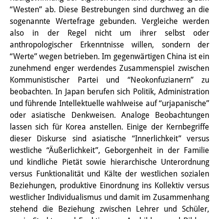
“Westen” ab. Diese Bestrebungen sind durchweg an die
PraktikantInnen
sogenannte Wertefrage gebunden. Vergleiche werden
also in der Regel nicht um ihrer selbst oder
DIJ Alumni
anthropologischer Erkenntnisse willen, sondern der
Forschung
“Werte” wegen betrieben. Im gegenwärtigen China ist ein
zunehmend enger werdendes Zusammenspiel zwischen
Forschungsüberblick
Kommunistischer Partei und “Neokonfuzianern” zu
beobachten. In Japan berufen sich Politik, Administration
Forschungsfeld:
und führende Intellektuelle wahlweise auf “urjapanische”
Nachhaltigkeit in Japan
oder asiatische Denkweisen. Analoge Beobachtungen
lassen sich für Korea anstellen. Einige der Kernbegriffe
Forschungsfeld:
dieser Diskurse sind asiatische “Innerlichkeit” versus
westliche “Äußerlichkeit”, Geborgenheit in der Familie
Digitale Transformation
und kindliche Pietät sowie hierarchische Unterordnung
Forschungsfeld:
versus Funktionalität und Kälte der westlichen sozialen
Beziehungen, produktive Einordnung ins Kollektiv versus
Japan transregional
westlicher Individualismus und damit im Zusammenhang
stehend die Beziehung zwischen Lehrer und Schüler,
Knowledge Lab: