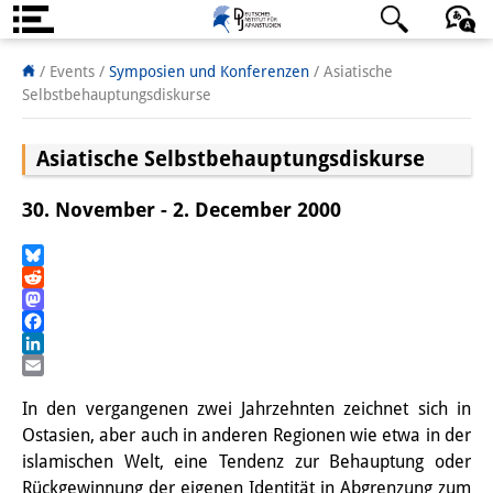
Über uns
日本語
English
Deutsch
/ Events
/
Symposien und Konferenzen
/
Asiatische
Selbstbehauptungsdiskurse
Institut
Asiatische Selbstbehauptungsdiskurse
Team
Institutsleitung
30. November - 2. December 2000
Forschungsteam
Bluesky
Reddit
Publikationen &
Mastodon
Wissenschaftskommunikation
Facebook
LinkedIn
Forschungsservice
Email
In den vergangenen zwei Jahrzehnten zeichnet sich in
GastwissenschaftlerInnen
Ostasien, aber auch in anderen Regionen wie etwa in der
islamischen Welt, eine Tendenz zur Behauptung oder
StipendiatInnen
Rückgewinnung der eigenen Identität in Abgrenzung zum