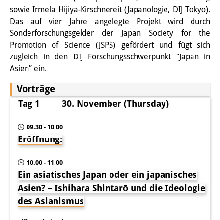
sowie Irmela Hijiya-Kirschnereit (Japanologie, DIJ Tōkyō).
Join us!
Das auf vier Jahre angelegte Projekt wird durch
Sonderforschungsgelder der Japan Society for the
Wissenschaftliche MitarbeiterInnen
Promotion of Science (JSPS) gefördert und fügt sich
Stipendienprogramm für
zugleich in den DIJ Forschungsschwerpunkt “Japan in
Asien” ein.
Promovierende
Vorträge
GastwissenschaftlerInnen-
Tag 1 30. November (Thursday)
Programm
09.30 - 10.00
Praktikum
Eröffnung:
Links
10.00 - 11.00
Kontakt
Ein asiatisches Japan oder ein japanisches
Asien? – Ishihara Shintarō und die Ideologie
Anfahrt
des Asianismus
Medienkontakt