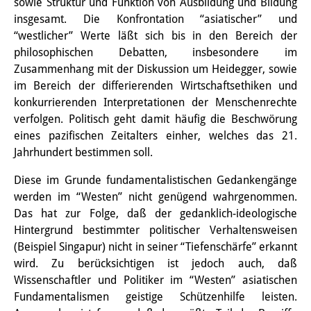
sowie Struktur und Funktion von Ausbildung und Bildung
Wissensproduktion und
insgesamt. Die Konfrontation “asiatischer” und
“westlicher” Werte läßt sich bis in den Bereich der
Wissensinfrastrukturen
philosophischen Debatten, insbesondere im
Individuelle Projekte
Zusammenhang mit der Diskussion um Heidegger, sowie
im Bereich der differierenden Wirtschaftsethiken und
Abgeschlossene Forschung
konkurrierenden Interpretationen der Menschenrechte
verfolgen. Politisch geht damit häufig die Beschwörung
Events
eines pazifischen Zeitalters einher, welches das 21.
Jahrhundert bestimmen soll.
Veranstaltungsübersicht
Diese im Grunde fundamentalistischen Gedankengänge
DIJ Forum
werden im “Westen” nicht genügend wahrgenommen.
DIJ Study Group
Das hat zur Folge, daß der gedanklich-ideologische
Hintergrund bestimmter politischer Verhaltensweisen
Thematische Vortragsreihen
(Beispiel Singapur) nicht in seiner “Tiefenschärfe” erkannt
wird. Zu berücksichtigen ist jedoch auch, daß
Symposien und Konferenzen
Wissenschaftler und Politiker im “Westen” asiatischen
Fundamentalismen geistige Schützenhilfe leisten.
Workshops