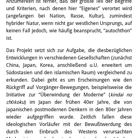
Anzumerken ist ferner, daß der größte Teil der Begriffe
Sonstige Veranstaltungen
und Kriterien, nach denen hier “Eigenes” verortet wird
(angefangen bei Nation, Rasse, Kultur), zumindest
Publikationen
hybrider Natur, wenn nicht gar westlichen Ursprungs, auf
keinen Fall jedoch, wie häufig beansprucht, “autochthon”
Publikationsübersicht
ist.
Contemporary Japan
Das Projekt setzt sich zur Aufgabe, die diesbezüglichen
Entwicklungen in verschiedenen Gesellschaften (zunächst
DIJ Monographienreihe
China, Japan, Korea, anschließend u.U. erweitert um
DIJ Working Papers
Südostasien und den islamischen Raum) vergleichend zu
erkunden. Dabei geht es um Erscheinungen wie den
DIJ Newsletter
Rückgriff auf Vorgänger-Bewegungen, beispielsweise die
Initiative zur “Überwindung der Moderne” (
kindai no
DIJ Videos
chōkoku
) im Japan der frühen 40er Jahre, die von
japanischen postmodernen Denkern in den 80er Jahren
Miscellanea
wieder aufgegriffen wurde. Zeitlich fallen diese
Podcasts
ideologischen Vorläufer mit der Bewußtwerdung des
durch den Einbruch des Westens verursachten